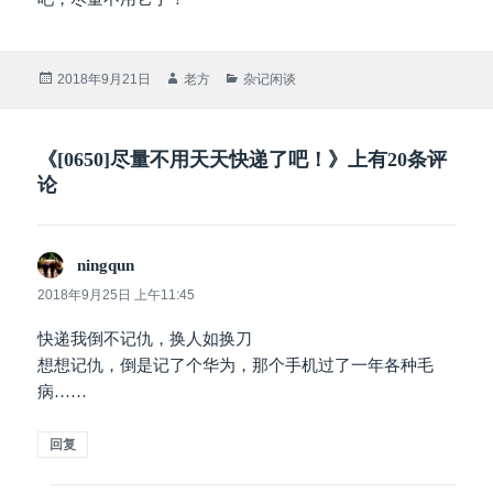
发
作
分
2018年9月21日
老方
杂记闲谈
布
者
类
于
《[0650]尽量不用天天快递了吧！》上有20条评
论
ningqun
说
道：
2018年9月25日 上午11:45
快递我倒不记仇，换人如换刀
想想记仇，倒是记了个华为，那个手机过了一年各种毛
病……
回复