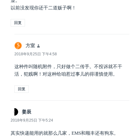
显。
以前没发现你还干二道贩子啊！
回复
方室
说
道：
2018年9月25日 下午4:58
这种件叫随机附件，只好做个二传手。不投诉就不干
活，犯贱啊！对这种给咱惹过事儿的得谨慎使用。
回复
姜辰
说
道：
2018年9月25日 下午5:24
其实快递能用的就那么几家，EMS和顺丰还有狗东。