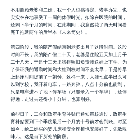
不用照顾老婆和二娃，我一个人也搞得定。诸事办完，也
实实在在地享受了一周的休假时光。扣除在医院的时间，
还剩下半个月的时间，在此期间，我竟然花了两天时间看
完了拖延两年的后半本《未来简史》。
第四阶段，我的陪产假结束到老婆出月子这段时间。这段
时间不长，我的陪产假二十天，老婆是住院五天加上月子
二十八天，于是十三天里我得照旧负责接送娃上下学。为
了保证我的通勤时间和大娃到校时间不会太早，于是将早
上起床时间提前了一刻钟。这样一来，大娃七点半出头可
以到学校，我开着电车，一路奔驰，八点十分前也能到，
只是电车进不了地下停车场（只能录入一个车牌），还停
得远，走过去还得小十分钟，也算刚好。
前些日子，工会和政府生育补贴已通知审核通过，政府生
育补贴要到下个季度最后一个月的十号前才会到账。时至
如今，给二娃买的婴儿床和安全座椅也安装好了，先散散
味儿。这是当下所处的阶段。