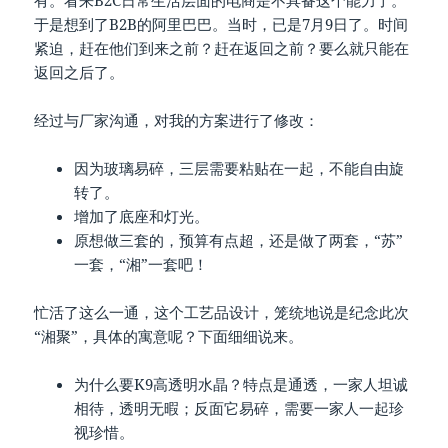
有。看来B2C日常生活层面的电商是不具备这个能力了。
于是想到了B2B的阿里巴巴。当时，已是7月9日了。时间
紧迫，赶在他们到来之前？赶在返回之前？要么就只能在
返回之后了。
经过与厂家沟通，对我的方案进行了修改：
因为玻璃易碎，三层需要粘贴在一起，不能自由旋
转了。
增加了底座和灯光。
原想做三套的，预算有点超，还是做了两套，“苏”
一套，“湘”一套吧！
忙活了这么一通，这个工艺品设计，笼统地说是纪念此次
“湘聚”，具体的寓意呢？下面细细说来。
为什么要K9高透明水晶？特点是通透，一家人坦诚
相待，透明无暇；反面它易碎，需要一家人一起珍
视珍惜。