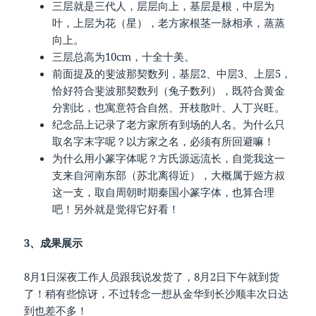
三层就是三代人，层层向上，基层是根，中层为
叶，上层为花（星），老方家根茎一脉相承，蒸蒸
向上。
三层总高为10cm，十全十美。
前面提及的斐波那契数列，基层2、中层3、上层5，
恰好符合斐波那契数列（兔子数列），既符合黄金
分割比，也寓意符合自然、开枝散叶、人丁兴旺。
纪念品上记录了老方家所有到场的人名。为什么只
取名字末字呢？以方家之名，必须有所回避嘛！
为什么用小篆字体呢？方氏源远流长，自觉我这一
支来自河南东部（苏北离得近），大概属于姬方叔
这一支，取自周朝时期秦国小篆字体，也算合理
吧！另外就是觉得它好看！
3、成果展示
8月1日深夜工作人员跟我说发货了，8月2日下午就到货
了！稍有些惊讶，不过转念一想从金华到长沙顺丰次日达
到也差不多！