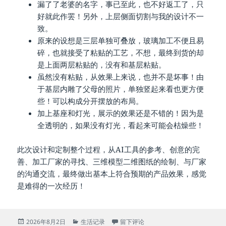
漏了了老婆的名字，事已至此，也不好返工了，只
好就此作罢！另外，上层侧面切割与我的设计不一
致。
原来的设想是三层单独可叠放，玻璃加工不便且易
碎，也就接受了粘贴的工艺，不想，最终到货的却
是上面两层粘贴的，没有和基层粘贴。
虽然没有粘贴，从效果上来说，也并不是坏事！由
于基层内雕了父母的照片，单独竖起来看也更方便
些！可以构成分开摆放的布局。
加上基座和灯光，展示的效果还是不错的！因为是
全透明的，如果没有灯光，看起来可能会枯燥些！
此次设计和定制整个过程，从AI工具的参考、创意的完
善、加工厂家的寻找、三维模型二维图纸的绘制、与厂家
的沟通交流，最终做出基本上符合预期的产品效果，感觉
是难得的一次经历！
发
分
于[1412]亲自设计定制纪念品
2026年8月2日
生活记录
留下评论