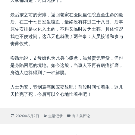
大家都清楚，时日无多了。
最后按之前的安排，返回老家在医院里住院直至生命的最
后。在二十七日发生咳血，最终没有撑过二十八日。后事
原先安排是火化入土的，不料又临时改为土葬。具体情况
我也不便过问，这几天也就做了两件事：人员接送和参与
丧葬仪式。
实话地说，丈母娘也为此身心疲惫，虽然责无旁贷，但也
是身陷困厄的境地。如今这般，当事人不再有病痛折磨，
身边人也算得到了一种解脱。
入土为安，节制哀痛顺应变故吧！前段时间忙着生，这几
天忙完了死，今后可以全心地忙着生吧！
发
分
[1408]忙生忙死
2026年5月2日
生活记录
有 2 条评论
布
类
于