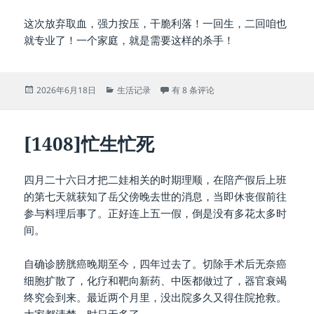
这次放弃取血，强力按压，干脆利落！一回生，二回咱也
就专业了！一个家庭，就是需要这样的杀手！
发
分
[1409]杀鸡
2026年6月18日
生活记录
有 8 条评论
布
类
于
[1408]忙生忙死
四月二十六日才把二娃相关的时期理顺，在陪产假后上班
的第七天就获知了岳父傍晚去世的消息，当即休丧假前往
参与料理后事了。正好连上五一假，倒是没有多花太多时
间。
自确诊膀胱癌晚期至今，四年过去了。切除手术后无奈癌
细胞扩散了，化疗和靶向新药、中医都做过了，器官衰竭
终究会到来。最近两个月里，没出院多久又得住院抢救。