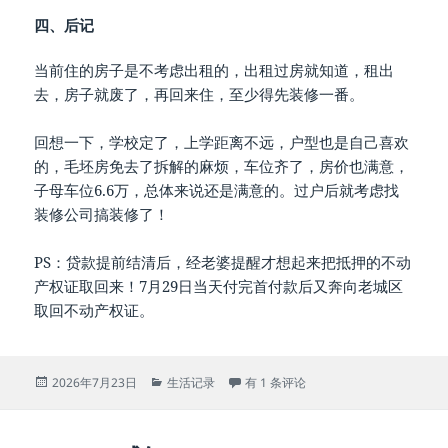
四、后记
当前住的房子是不考虑出租的，出租过房就知道，租出
去，房子就废了，再回来住，至少得先装修一番。
回想一下，学校定了，上学距离不远，户型也是自己喜欢
的，毛坯房免去了拆解的麻烦，车位齐了，房价也满意，
子母车位6.6万，总体来说还是满意的。过户后就考虑找
装修公司搞装修了！
PS：贷款提前结清后，经老婆提醒才想起来把抵押的不动
产权证取回来！7月29日当天付完首付款后又奔向老城区
取回不动产权证。
发
分
[1411]买个怎样的房子
2026年7月23日
生活记录
有 1 条评论
布
类
于