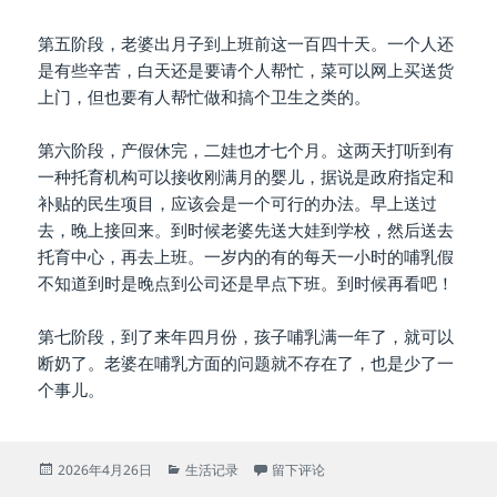
第五阶段，老婆出月子到上班前这一百四十天。一个人还
是有些辛苦，白天还是要请个人帮忙，菜可以网上买送货
上门，但也要有人帮忙做和搞个卫生之类的。
第六阶段，产假休完，二娃也才七个月。这两天打听到有
一种托育机构可以接收刚满月的婴儿，据说是政府指定和
补贴的民生项目，应该会是一个可行的办法。早上送过
去，晚上接回来。到时候老婆先送大娃到学校，然后送去
托育中心，再去上班。一岁内的有的每天一小时的哺乳假
不知道到时是晚点到公司还是早点下班。到时候再看吧！
第七阶段，到了来年四月份，孩子哺乳满一年了，就可以
断奶了。老婆在哺乳方面的问题就不存在了，也是少了一
个事儿。
发
分
于[1407]二娃带来的新生活
2026年4月26日
生活记录
留下评论
布
类