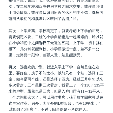
价值不菲，超出了我们这种家庭的财力。只能退而求其
次，在二线学校和双书包房学校之间求交集。或许是习惯
于周边情况，或许是认识到附近的这所初中不错，选房的
范围从最初的梅溪湖片区转回了含浦片区。
其次，上学距离。学校确定了，就要考虑上下学的距离，
需要锁定区块。二娃的小学自然也是一起考虑的，所以就
在小学和初中之间选择了最近的五期。上下学，初中就在
楼下，几分钟就能到校。小学稍微远一点，差不多一公
里，走路要一刻钟，差强人意，姑且能接受。
再次，选喜欢的户型。就近入学上下学，自然是住在这
里。要好住，房子不能太小。以前只有一个娃，选择了三
室，如今是两个娃，还是选择了四房。经过五月中旬以来
多次看房，三个星期三次看房，我看上了一个130／135平
米的户型。虽然也是三房，但是入户门厅有11～12平米，
一个房间那么大了，可以用作书房，孩子放学回家可以在
这里写作业。另外，客厅外的L型阳台，也有10平米，可
以算到了5间房了，不过，阳台倒是不考虑住人。