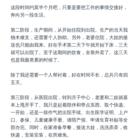
这段时间约莫半个月吧，只要是要把工作的事情交接好，
奔向另一段生活。
第二阶段，生产期间，从开始住院到出院。生产的当天我
独木难支，还需要个人协助。另外，老婆住院，大娃的接
送也只能由我来。好在手术第二天下午就开始下床，三天
就可以出院了。至于这期间的饮食，全靠外卖了。这三天
也是我最类累的时候了。
除了我还需要一个人帮衬着，好在时间不长，总共只有四
五天。
第三阶段，从医院出院，转到月子中心，老婆和二娃就基
本上甩开手了。我只是起着陪伴和带点东西、取个快递。
一开始，还是一鼓作气把出院手续、出生医学证明、上户
口、参保、儿童健康手册、请陪产假、申请生育补贴等全
部办完。同时，在家准备早餐，接送大娃，洗洗弄弄，收
快递，安装安装，在所难免。