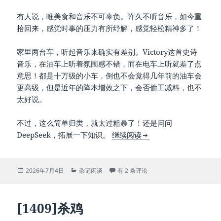
有人说，唯美食和音乐不可辜负。许久不听音乐，如今重
拾回来，感觉时事的压力有所纾解，感觉轻松精神多了！
家里两台车，听起音乐来确实有差别。Victory这首史诗
音乐，在油车上听着氛围感不错，而在电车上听就差了点
意思！都是十万级的小车，倒也不会觉得几年前的油车会
更高级，但是近年的降本增效之下，会否偷工减料，也不
太好说。
不过，这么简单归类，就太过粗暴了！还是问问
[1410]感知
DeepSeek，拓展一下知识。
继续阅读
发
分
[1410]感知
2026年7月4日
杂记闲谈
有 2 条评论
布
类
于
[1409]杀鸡