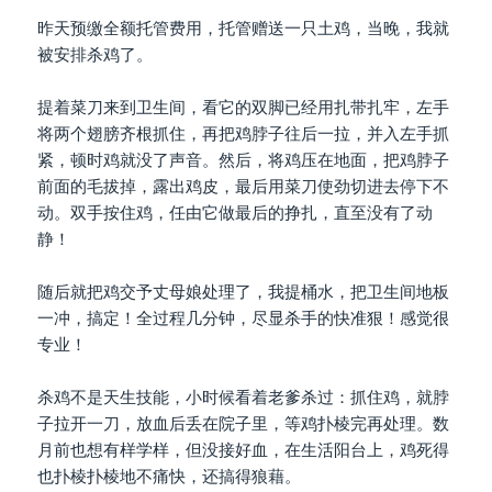
昨天预缴全额托管费用，托管赠送一只土鸡，当晚，我就
被安排杀鸡了。
提着菜刀来到卫生间，看它的双脚已经用扎带扎牢，左手
将两个翅膀齐根抓住，再把鸡脖子往后一拉，并入左手抓
紧，顿时鸡就没了声音。然后，将鸡压在地面，把鸡脖子
前面的毛拔掉，露出鸡皮，最后用菜刀使劲切进去停下不
动。双手按住鸡，任由它做最后的挣扎，直至没有了动
静！
随后就把鸡交予丈母娘处理了，我提桶水，把卫生间地板
一冲，搞定！全过程几分钟，尽显杀手的快准狠！感觉很
专业！
杀鸡不是天生技能，小时候看着老爹杀过：抓住鸡，就脖
子拉开一刀，放血后丢在院子里，等鸡扑棱完再处理。数
月前也想有样学样，但没接好血，在生活阳台上，鸡死得
也扑棱扑棱地不痛快，还搞得狼藉。