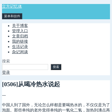
跳
立方记忆体
至
菜单和挂件
内
容
关于博客
管理入口
文章归档
我的链接
生活记录
杂记闲谈
搜索
搜索
登录
[0506]从喝冷热水说起
一
中国人到了国外，无论怎么样都是要喝热水的，不仅仅是为了
泡面。那些单纯的老外觉得单纯的一氧化二氢，加热到沸点再