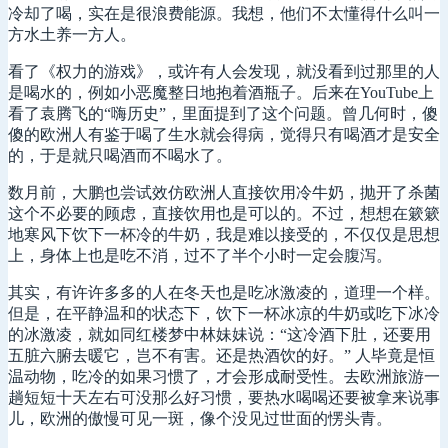
冷却了喝，实在是很浪费能源。我想，他们不太懂得什么叫一
方水土养一方人。
看了《权力的游戏》，或许有人会发现，就没看到过那里的人
是喝水的，例如小恶魔整日地抱着酒瓶子。后来在YouTube上
看了袁腾飞的“嗨历史”，里面提到了这个问题。曾几何时，傻
傻的欧洲人有鉴于喝了生水就会得病，觉得只有喝酒才是安全
的，于是就只喝酒而不喝水了。
数月前，大鹏也尝试效仿欧洲人直接饮用冷牛奶，抛开了杀菌
这个不必要的顾虑，直接饮用也是可以的。不过，想想在簌簌
地寒风下饮下一杯冷的牛奶，我是难以接受的，不仅仅是思想
上，身体上也是吃不消，过不了半个小时一定会腹泻。
其实，有许许多多的人在冬天也是吃冰激凌的，道理一个样。
但是，在平静温和的状态下，饮下一杯冰凉的牛奶或吃下冰冷
的冰激凌，就如同红楼梦中林妹妹说：“这冷酒下肚，还要用
五脏六腑去暖它，岂不有害。还是热酒饮的好。” 人毕竟是恒
温动物，吃冷的如果习惯了，才会形成耐受性。去欧洲旅游一
趟短短十天左右可没那么好习惯，要热水喝喝还要被拿来说事
儿，欧洲的傲慢可见一斑，像个没见过世面的愣头青。