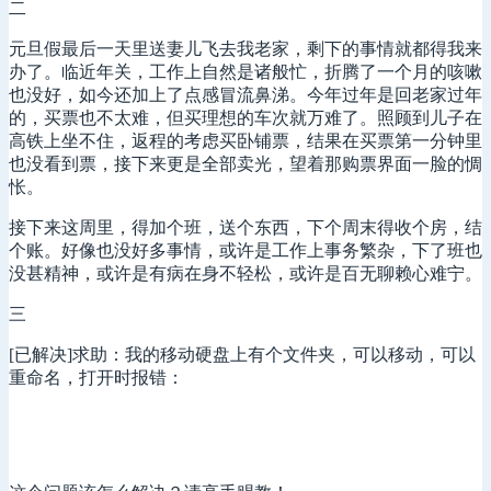
二
元旦假最后一天里送妻儿飞去我老家，剩下的事情就都得我来
办了。临近年关，工作上自然是诸般忙，折腾了一个月的咳嗽
也没好，如今还加上了点感冒流鼻涕。今年过年是回老家过年
的，买票也不太难，但买理想的车次就万难了。照顾到儿子在
高铁上坐不住，返程的考虑买卧铺票，结果在买票第一分钟里
也没看到票，接下来更是全部卖光，望着那购票界面一脸的惆
怅。
接下来这周里，得加个班，送个东西，下个周末得收个房，结
个账。好像也没好多事情，或许是工作上事务繁杂，下了班也
没甚精神，或许是有病在身不轻松，或许是百无聊赖心难宁。
三
[已解决]求助：我的移动硬盘上有个文件夹，可以移动，可以
重命名，打开时报错：