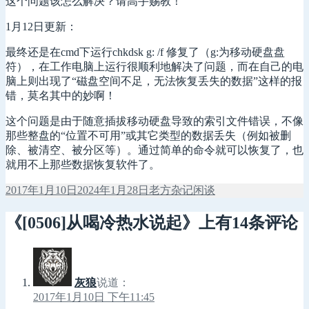
这个问题该怎么解决？请高手赐教！
1月12日更新：
最终还是在cmd下运行chkdsk g: /f 修复了（g:为移动硬盘盘
符），在工作电脑上运行很顺利地解决了问题，而在自己的电
脑上则出现了“磁盘空间不足，无法恢复丢失的数据”这样的报
错，莫名其中的妙啊！
这个问题是由于随意插拔移动硬盘导致的索引文件错误，不像
那些整盘的“位置不可用”或其它类型的数据丢失（例如被删
除、被清空、被分区等）。通过简单的命令就可以恢复了，也
就用不上那些数据恢复软件了。
发
作
分
2017年1月10日
2024年1月28日
老方
杂记闲谈
布
者
类
于
《[0506]从喝冷热水说起》上有14条评论
灰狼
说道：
2017年1月10日 下午11:45