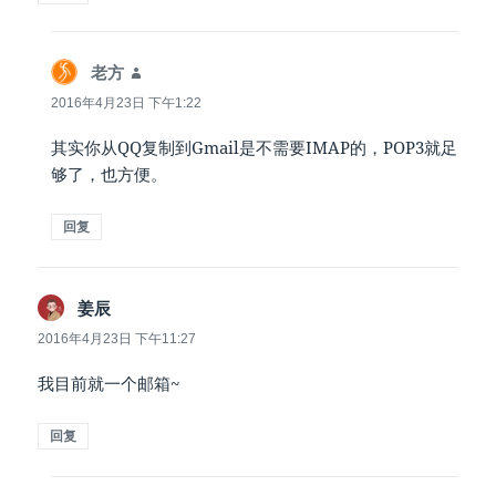
说
老方
道：
2016年4月23日 下午1:22
其实你从QQ复制到Gmail是不需要IMAP的，POP3就足
够了，也方便。
回复
说
姜辰
道：
2016年4月23日 下午11:27
我目前就一个邮箱~
回复