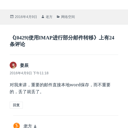
发
作
分
2016年4月9日
老方
网络空间
布
者
类
于
《[0429]使用IMAP进行部分邮件转移》上有24
条评论
说
姜辰
道：
2016年4月9日 下午11:18
对我来讲，重要的邮件直接本地word保存，而不重要
的，丢了就丢了。
回复
说
老方