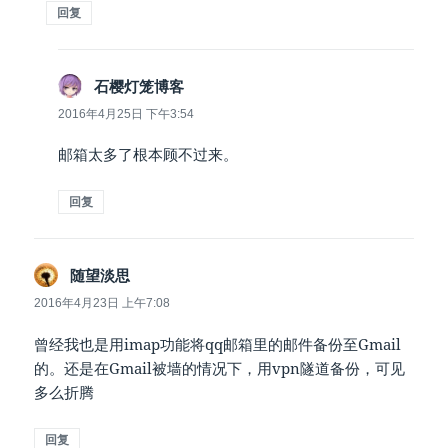
回复
说
石樱灯笼博客
道：
2016年4月25日 下午3:54
邮箱太多了根本顾不过来。
回复
说
随望淡思
道：
2016年4月23日 上午7:08
曾经我也是用imap功能将qq邮箱里的邮件备份至Gmail
的。还是在Gmail被墙的情况下，用vpn隧道备份，可见
多么折腾
回复