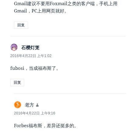
Gmail建议不要用Foxmail之类的客户端，手机上用
Gmail，PC上用网页就好。
回复
说
石樱灯笼
道：
2016年4月22日 上午1:02
fubosi，当成福布斯了。
回复
说
老方
道：
2016年4月22日 上午9:16
Forbes福布斯，差异还挺多的。