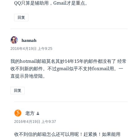
QQ只算是辅助用，Gmail才是重点。
回复
说
hannah
道：
2016年4月19日 上午9:25
我的hotmail邮箱莫名其妙14年15年的邮件都没有了 经常
收不到新的邮件。不过gmail似乎不支持foxmail用。一
直提示异地登陆。
回复
说
老方
道：
2016年4月19日 上午9:37
收不到信的邮箱怎么还可以用呢！赶紧换！如果能用