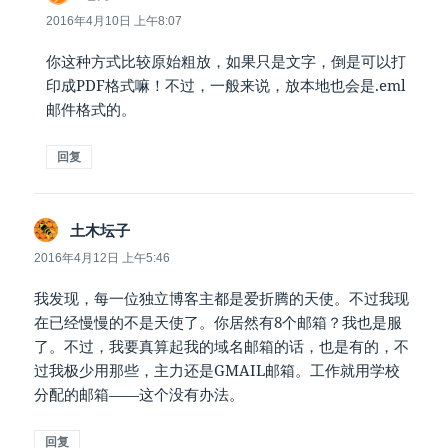
道：
2016年4月10日 上午8:07
你这种方式比较原始粗放，如果只是文字，倒是可以打
印成PDF格式嘛！不过，一般来说，放本地也会是.eml
邮件格式的。
回复
说
土木坛子
道：
2016年4月12日 上午5:46
我发现，每一位独立博客主都是爱折腾的天使。不过我现
在已经慢慢的不是天使了。你居然有8个邮箱？我也是服
了。不过，我要真算起我的域名邮箱的话，也是有的，不
过我极少用那些，主力还是GMAIL邮箱。工作就用学校
分配的邮箱——这个没有办法。
回复