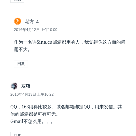
说
老方
道：
2016年4月12日 上午10:00
作为一名连Sina.cn邮箱都用的人，我觉得你这方面的问
题不大。
回复
说
灰狼
道：
2016年4月13日 上午10:22
QQ，163用得比较多。域名邮箱绑定QQ，用来发信。其
他的邮箱都是可有可无。
Gmail不怎么用。。。
回复