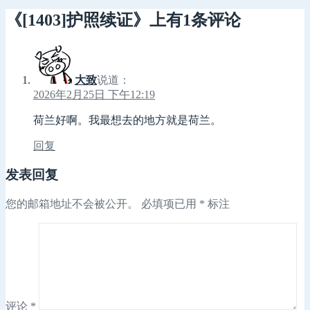
布
者
类
于
《[1403]护照续证》上有1条评论
大致
说道：
2026年2月25日 下午12:19
荷兰好啊。我最想去的地方就是荷兰。
回复
发表回复
您的邮箱地址不会被公开。
必填项已用
*
标注
评论
*