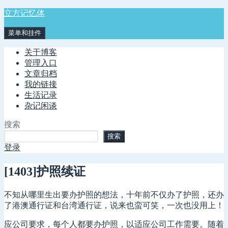
跳
立方记忆体
至
菜单和挂件
内
容
关于博客
管理入口
文章归档
我的链接
生活记录
杂记闲谈
搜索
搜索
登录
[1403]护照续证
不知从哪里生出要办护照的想法，十年前不仅办了护照，还办
了港澳通行证和台湾通行证，说来也蛮可笑，一次也没用上！
应公司要求，每个人都要办护照，以适应公司工作需要。随着