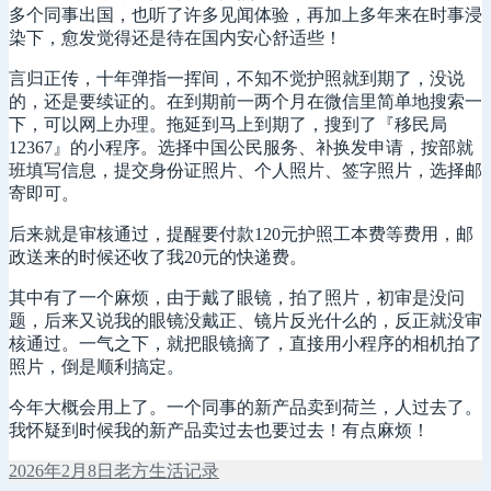
多个同事出国，也听了许多见闻体验，再加上多年来在时事浸
染下，愈发觉得还是待在国内安心舒适些！
言归正传，十年弹指一挥间，不知不觉护照就到期了，没说
的，还是要续证的。在到期前一两个月在微信里简单地搜索一
下，可以网上办理。拖延到马上到期了，搜到了『移民局
12367』的小程序。选择中国公民服务、补换发申请，按部就
班填写信息，提交身份证照片、个人照片、签字照片，选择邮
寄即可。
后来就是审核通过，提醒要付款120元护照工本费等费用，邮
政送来的时候还收了我20元的快递费。
其中有了一个麻烦，由于戴了眼镜，拍了照片，初审是没问
题，后来又说我的眼镜没戴正、镜片反光什么的，反正就没审
核通过。一气之下，就把眼镜摘了，直接用小程序的相机拍了
照片，倒是顺利搞定。
今年大概会用上了。一个同事的新产品卖到荷兰，人过去了。
我怀疑到时候我的新产品卖过去也要过去！有点麻烦！
发
作
分
2026年2月8日
老方
生活记录