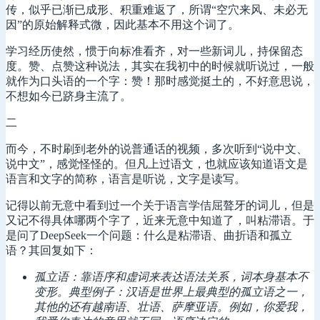
传，似乎已渐已成形、积重难返了，所谓“空穴来风、未必无
因”的原始解释式微，因此基本不用这个词了。
学习经历使然，惯于向标准看齐，对一些新词儿，持保留态
度。赞、点赞这种说法，其实在我初中的时候就听说过，一般
就作为口头语的一个字：赞！那时感觉挺土的，不好意思说，
不想如今已跻身主流了。
二
而今，不时刷到老外的说普通话的视频，多次听到“说中文、
说中文”，感觉怪怪的。但凡上过语文，也就应该知道语文是
语言和文字的简称，语言是听说，文字是读写。
记得以前无意中看到过一个关于语言学佶屈聱牙的词儿，但是
又记不得具体哪两个字了，近来无意中知道了，叫粘滞语。于
是问了DeepSeek一个问题：什么是粘滞语、曲折语和孤立
语？其回复如下：
孤立语：靠语序和虚词来表达语法关系，词本身基本不
变形。典型例子：汉语是世界上最典型的孤立语之一，
其他的还有越南语、壮语、萨摩亚语。例如，你爱我，