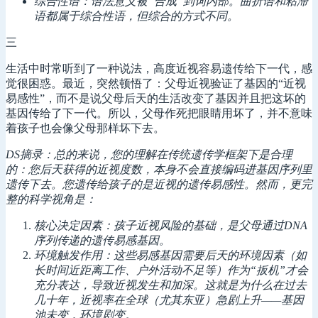
综合性语：语法意义被“合成”到词内部。曲折语和粘滞
语都属于综合性语，但综合的方式不同。
三
生活中时常听到了一种说法，高度近视容易遗传给下一代，感
觉很困惑。最近，突然顿悟了：父母近视验证了基因的“近视
易感性”，而不是说父母后天的生活改变了基因并且把这坏的
基因传给了下一代。所以，父母作死把眼睛用坏了，并不意味
着孩子也会像父母那样坏下去。
DS摘录：总的来说，您的理解在传统遗传学框架下是合理
的：您后天获得的近视度数，本身不会直接编码进基因序列里
遗传下去。您遗传给孩子的是近视的遗传易感性。然而，更完
整的科学视角是：
核心决定因素：孩子近视风险的基础，是父母通过DNA
序列传递的遗传易感基因。
环境触发作用：这些易感基因需要后天的环境因素（如
长时间近距离工作、户外活动不足等）作为“扳机”才会
充分表达，导致近视发生和加深。这就是为什么在过去
几十年，近视率在全球（尤其东亚）急剧上升——基因
池未变，环境剧变。