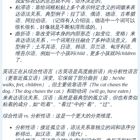
我爱你表达的意思就不同，语序决定的。
粘滞语：靠给词根粘贴上多个表示特定含义的词缀来表
达语法关系。典型例子：拉丁语、俄语、德语、古希腊
语、阿拉伯语。
（记得有人介绍说，德语中一个词可以
很长很长，好像就是不断粘滞而成的。）
曲折语：靠改变词本身的内部形态（如变位、变格）来
表达语法关系，一个词尾往往融合了多种语法意义。 典
型例子：土耳其语、日语、韩语、芬兰语、匈牙利语、
维吾尔语。例如一个小孩叫child，更多小孩就叫children
了。
英语正在从综合性语言（古英语是高度曲折语）向分析性语言
（更靠近孤立语）演变。它保留了部分曲折（如：he/she
walks, feet, children），但主要依靠语序（The cat chases the
dog. / The dog chases the cat.）和助动词（will go, have eaten）
来表达语法关系。
汉语：虽然是最典型的孤立语，但也有类似
粘着的成分，如“吃着”、“看过”中的“着”、“过”。
综合性语 vs. 分析性语：这是一个更大的分类维度。
分析性语：接近孤立语，语法关系靠独立的词和语序分
析得出。如汉语、英语（现代）。