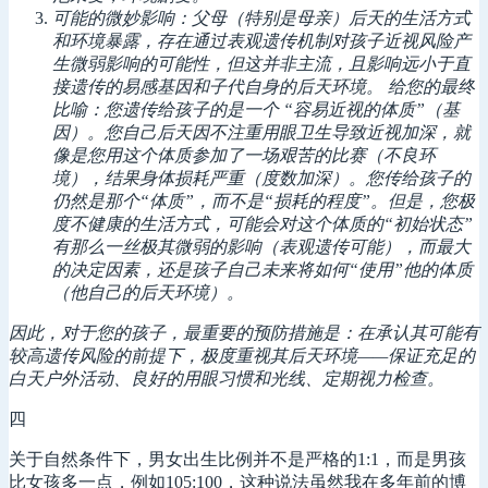
可能的微妙影响：父母（特别是母亲）后天的生活方式
和环境暴露，存在通过表观遗传机制对孩子近视风险产
生微弱影响的可能性，但这并非主流，且影响远小于直
接遗传的易感基因和子代自身的后天环境。 给您的最终
比喻：您遗传给孩子的是一个 “容易近视的体质”（基
因）。您自己后天因不注重用眼卫生导致近视加深，就
像是您用这个体质参加了一场艰苦的比赛（不良环
境），结果身体损耗严重（度数加深）。
您传给孩子的
仍然是那个“体质”，而不是“损耗的程度”。但是，您极
度不健康的生活方式，可能会对这个体质的“初始状态”
有那么一丝极其微弱的影响（表观遗传可能），而最大
的决定因素，还是孩子自己未来将如何“使用”他的体质
（他自己的后天环境）。
因此，对于您的孩子，最重要的预防措施是：在承认其可能有
较高遗传风险的前提下，极度重视其后天环境——保证充足的
白天户外活动、良好的用眼习惯和光线、定期视力检查。
四
关于自然条件下，男女出生比例并不是严格的1:1，而是男孩
比女孩多一点，例如105:100，这种说法虽然我在多年前的博