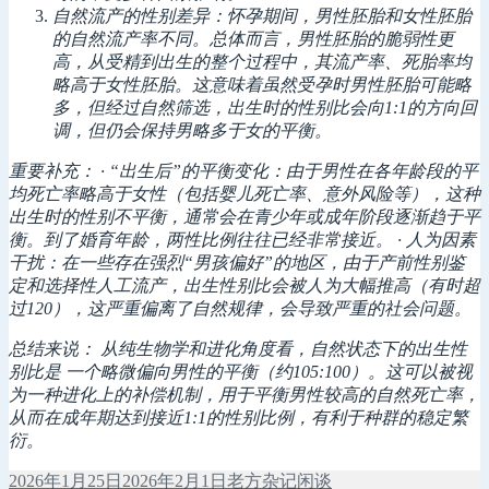
自然流产的性别差异：怀孕期间，男性胚胎和女性胚胎
的自然流产率不同。总体而言，男性胚胎的脆弱性更
高，从受精到出生的整个过程中，其流产率、死胎率均
略高于女性胚胎。这意味着虽然受孕时男性胚胎可能略
多，但经过自然筛选，出生时的性别比会向1:1的方向回
调，但仍会保持男略多于女的平衡。
重要补充： · “出生后”的平衡变化：由于男性在各年龄段的平
均死亡率略高于女性（包括婴儿死亡率、意外风险等），这种
出生时的性别不平衡，通常会在青少年或成年阶段逐渐趋于平
衡。到了婚育年龄，两性比例往往已经非常接近。 · 人为因素
干扰：在一些存在强烈“男孩偏好”的地区，由于产前性别鉴
定和选择性人工流产，出生性别比会被人为大幅推高（有时超
过120），这严重偏离了自然规律，会导致严重的社会问题。
总结来说： 从纯生物学和进化角度看，自然状态下的出生性
别比是 一个略微偏向男性的平衡（约105:100）。这可以被视
为一种进化上的补偿机制，用于平衡男性较高的自然死亡率，
从而在成年期达到接近1:1的性别比例，有利于种群的稳定繁
衍。
发
作
分
2026年1月25日
2026年2月1日
老方
杂记闲谈