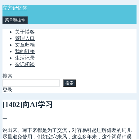
跳
立方记忆体
至
菜单和挂件
内
容
关于博客
管理入口
文章归档
我的链接
生活记录
杂记闲谈
搜索
搜索
登录
[1402]向AI学习
一
说出来、写下来都是为了交流，对容易引起理解偏差的词儿，
尽量避免使用，例如空穴来风，这么多年来，这个词谬种误