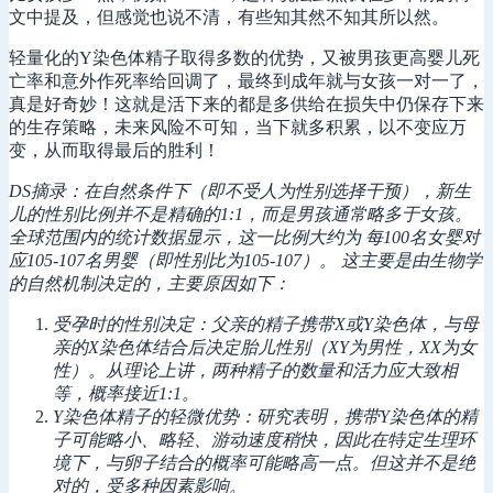
文中提及，但感觉也说不清，有些知其然不知其所以然。
轻量化的Y染色体精子取得多数的优势，又被男孩更高婴儿死
亡率和意外作死率给回调了，最终到成年就与女孩一对一了，
真是好奇妙！这就是活下来的都是多供给在损失中仍保存下来
的生存策略，未来风险不可知，当下就多积累，以不变应万
变，从而取得最后的胜利！
DS摘录：在自然条件下（即不受人为性别选择干预），新生
儿的性别比例并不是精确的1:1，而是男孩通常略多于女孩。
全球范围内的统计数据显示，这一比例大约为 每100名女婴对
应105-107名男婴（即性别比为105-107）。 这主要是由生物学
的自然机制决定的，主要原因如下：
受孕时的性别决定：父亲的精子携带X或Y染色体，与母
亲的X染色体结合后决定胎儿性别（XY为男性，XX为女
性）。从理论上讲，两种精子的数量和活力应大致相
等，概率接近1:1。
Y染色体精子的轻微优势：研究表明，携带Y染色体的精
子可能略小、略轻、游动速度稍快，因此在特定生理环
境下，与卵子结合的概率可能略高一点。但这并不是绝
对的，受多种因素影响。