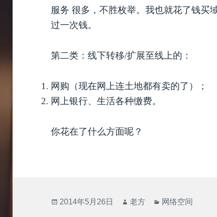
服务 很多，不胜枚举。我也就花了钱买
过一次钱。
第二类：线下转移/扩展至线上的：
网购（现在网上连土地都有卖的了）；
网上银行、生活各种缴费。
你花在了什么方面呢？
发
作
分
2014年5月26日
老方
网络空间
布
者
类