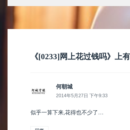
于
《[0233]网上花过钱吗》上
何朝城
说
道：
2014年5月27日 下午9:33
似乎一算下来,花得也不少了…