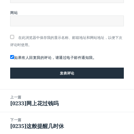
网站
在此浏览器中保存我的显示名称、邮箱地址和网站地址，以便下次
评论时使用。
如果有人回复我的评论，请通过电子邮件通知我。
文
上一篇
章
[0233]网上花过钱吗
上
导
篇
航
文
下一篇
章：
[0235]这般提醒几时休
下
篇