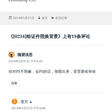
发
作
分
2014年5月31日
老方
生活记录
布
者
类
于
《[0234]给证件照换背景》上有19条评论
随望淡思
说
道：
2014年5月31日 下午4:20
你对PS不熟嘛，会PS的话，抠图出来，背景要啥有啥
回复
老方
说
道：
2014年5月31日 下午4:48