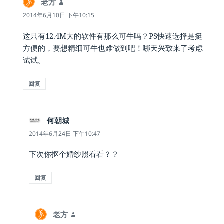
老方
说
道：
2014年6月10日 下午10:15
这只有12.4M大的软件有那么可牛吗？PS快速选择是挺
方便的，要想精细可牛也难做到吧！哪天兴致来了考虑
试试。
回复
何朝城
说
道：
2014年6月24日 下午10:47
下次你抠个婚纱照看看？？
回复
老方
说