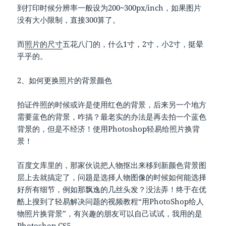
到打印时候分辨率一般设为200~300px/inch，如果图片
没有大小限制，直接300算了。
而
照片的尺寸
五花八门的，什么1寸，2寸，小2寸，挺晕
乎乎的。
2、如何更换照片的背景颜色
拍证件照的时候或许是使用红色的背景，后来另一个地方
需要蓝色的背景，咋搞？最老实的办法是再去拍一个蓝色
背景的，但是不经济！使用Photoshop轻易给照片换背
景！
百度文库里的，那家伙说把人物抠出来移到新颜色背景图
层上去就搞定了，问题是选择人物图像的时候如何能选择
好所有细节，例如那飘逸的几丝头发？没法弄！终于在优
酷上搜到了轻易解决问题的视频教程“用PhotoShop给人
物照片换背景”，有兴趣的朋友可以自己试试，我用的是
Photoshop CS5。