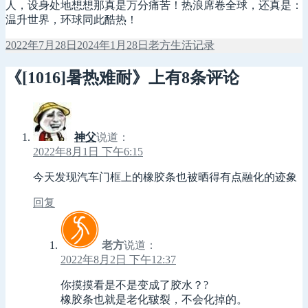
人，设身处地想想那真是万分痛苦！热浪席卷全球，还真是：
温升世界，环球同此酷热！
发
作
分
2022年7月28日
2024年1月28日
老方
生活记录
布
者
类
于
《[1016]暑热难耐》上有8条评论
神父
说道：
2022年8月1日 下午6:15
今天发现汽车门框上的橡胶条也被晒得有点融化的迹象
回复
老方
说道：
2022年8月2日 下午12:37
你摸摸看是不是变成了胶水？?
橡胶条也就是老化皲裂，不会化掉的。