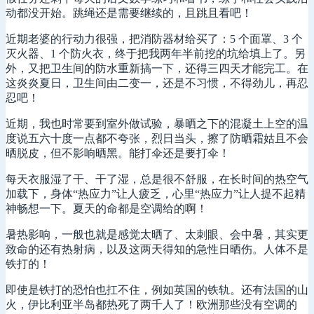
动都没开始。跳绳还是需要继续的，且跳且看吧！
近期老婆的行动力很强，把消防器材给买了：5 个面罩、3 个
灭火器、1 个防火衣，终于把我两年半前挖的坑给填上了。另
外，又把卫生间的防水重新搞一下，还得三四天才能完工。在
这炎炎夏日，卫生间由二变一，还是不习惯，不得劲儿，再忍
忍吧！
近期，我也时常要到室外做试验，暴晒之下的混凝土上空的温
度说五六十度一点都不夸张，烈日当头，擦了防晒霜姑且不会
晒脱皮，但不影响晒黑。能打伞还是要打伞！
每天衣服湿了干、干了湿，总是很不舒服，在长时间的热空气
加载下，身体“热应力”让人疲乏，心里“热应力”让人提不起精
神畅想一下。夏天的命都是空调给的啊！
暑热影响，一般也就是感觉太晒了、太刺眼、会中暑，其实更
致命的还有热射病，以及这两天得知的急性日晒伤。人体不是
铁打的！
即使是铁打的恐怕也扛不住，例如英国的铁轨。还有法国的山
火，伊比利亚半岛都热死了两千人了！欧洲那些没有空调的