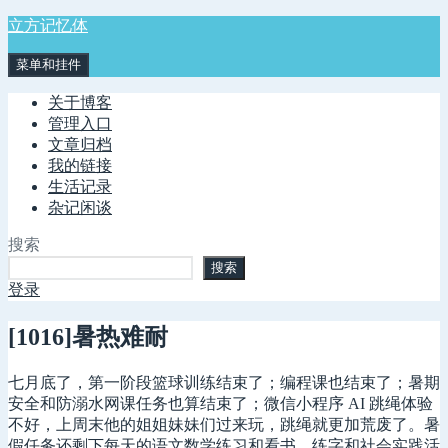
跳
立方记忆体
至
菜单和挂件
内
容
关于博客
管理入口
文章归档
我的链接
生活记录
杂记闲谈
搜索
搜索
登录
[1016]暑热难耐
七月底了，第一阶段篮球训练结束了；编程课也结束了；暑期
安全和防溺水网课任务也算结束了；微信小程序 AI 跳绳体验
不好，上周末他的姐姐妹妹们过来玩，跳绳就更加荒废了。暑
假任务还剩下每天的语文数学练习和看书，练字和社会实践活