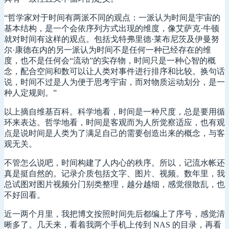
“哲学家对于时间有两派不同的观点：一派认为时间是宇宙的
基本结构，是一个会依序列方式出现的维度，像艾萨克·牛顿
就对时间有这样的观点。包括戈特弗里德·莱布尼茨及伊曼努
尔·康德在内的另一派认为时间不是任何一种已经存在的维
度，也不是任何会“流动”的实存物，时间只是一种心智的概
念，配合空间和数可以让人类对事件进行排序和比较。换句话
说，时间不过是人为便于思考宇宙，而对物质运动划分，是一
种人定规则。”
以上摘自维基百科。科学地看，时间是一种尺度，总是要用循
环来表达。哲学地看，时间是客观而为人所觉察适应，也有观
点是说时间是人类为了满足自己的需要创造出来的概念，与客
观无关。
不管怎么说吧，时间构建了人内心的秩序。所以，记流水帐还
真是挺自然的。记录介质包括文字、图片、视频。数年里，我
总试图对图片视频分门别类整理，越分越细，感觉很散乱，也
不好回看。
近一两个月里，我把博文按照时间先后都编上了序号，感觉清
晰多了。几天来，看着我两个手机上传到 NAS 的目录，再看