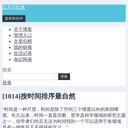
跳
立方记忆体
至
菜单和挂件
内
容
关于博客
管理入口
文章归档
我的链接
生活记录
杂记闲谈
搜索
搜索
登录
[1014]按时间排序最自然
“时间是一种尺度，时间是除了空间三个维度以外的第四维
度。长久以来，时间一直是宗教、哲学及科学领域的研究主题
之一，但学者们尚且无法为时间找到一个可以适用于各领域、
具有一致性且又不循环的定义。”