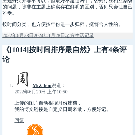
主题分类并非不可以，但最好不超过两个，否则存在相互割裂
的问题，除非在主题上确实存在鲜明的区别，否则只会让自己
难受。
按时间分类，也方便按年份进一步归档，挺符合人性的。
发
作
分
2022年6月28日
2024年1月28日
老方
生活记录
布
者
类
于
《[1014]按时间排序最自然》上有4条评
论
Mr.Chou
说道：
2022年6月29日 上午10:50
上传的图片自动根据月份建档，
我的博文链接是自定义日期来做，方便好记。
回复