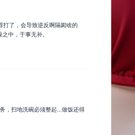
荐打了，会导致逆反啊隔阂啥的
躁之中，于事无补。
务，扫地洗碗必须整起…做饭还得