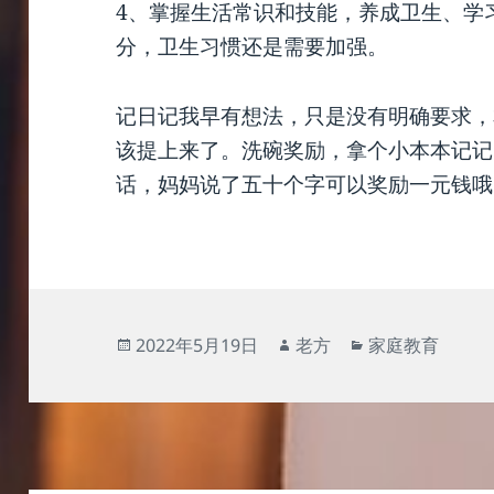
4、掌握生活常识和技能，养成卫生、学
分，卫生习惯还是需要加强。
记日记我早有想法，只是没有明确要求，
该提上来了。洗碗奖励，拿个小本本记记
话，妈妈说了五十个字可以奖励一元钱哦
发
作
分
2022年5月19日
老方
家庭教育
布
者
类
于