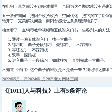
在电钢下单之前没有想好放哪里，也因为这个顾虑就没有果断
五一放假期间，把阳台收拾收拾，空间优化，把它摆在了卧室
错开了，完美解决问题！而阳台感觉也条条理清晰多了！
抽空看了一点钢琴教学视频和五线谱入门书，借鉴别人的方法
通读一遍五线谱入门，找一首曲子；
练习时，曲子分段练习，先练右手，不踩踏板；
再练左手，不踩踏板；
双手，踩踏板；
进入曲子下一段练习，如此往复，直到完成一首曲子。
不知道《卡门》这个曲子的难度是不是低一些？我记得之前看
发
作
分
2022年5月11日
2024年1月28日
老方
网络空间
布
者
类
于
《[1011]人与科技》上有5条评论