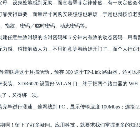
父母，设身处地感到无助，而念着墨菲定律使然，有一次定然会
可靠变得重要，而量尺寸网购安装想想也麻烦，于是也就按照老
、卡、指纹、密码／临时密码、动态密码等。
创建任意生效时段的临时密码和 5 分钟内有效的动态密码，用着
无力感。科技解放人力，不用刻意等着给娃开门了，而个人行踪
巴，等着联通这个月搞活动，预存 300 送个TP-Link 路由器，还
XDR6020 设置好 WLAN 口，终于把两个路由器的 WiF
丢失了，又得绑一次。
行测速，连网线到 PC，显示传输速度 100Mbps；连接 2.4G W
合预期啊！留下了好多疑问。应用科技，就要求我们掌握更多的知