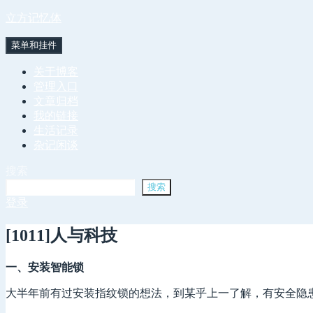
跳
立方记忆体
至
菜单和挂件
内
容
关于博客
管理入口
文章归档
我的链接
生活记录
杂记闲谈
搜索
搜索
登录
[1011]人与科技
一、安装智能锁
大半年前有过安装指纹锁的想法，到某乎上一了解，有安全隐