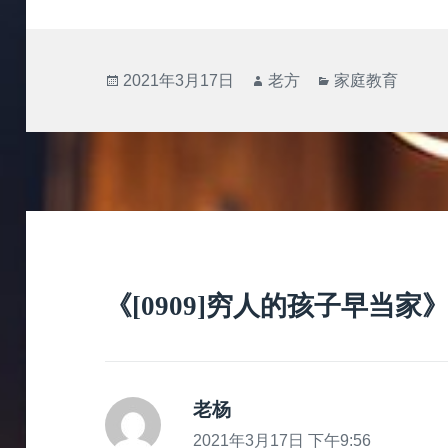
发
作
分
2021年3月17日
老方
家庭教育
布
者
类
于
《[0909]穷人的孩子早当家
老杨
说
道：
2021年3月17日 下午9:56