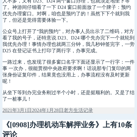
人不多，又有 D23、D24 两个窗口办理，也就淡定地坐下等
了。神游间仔细看了一下 D24 窗口前面放了一个牌子：预约
优先办理窗口。对啊，咱也是预约了的！虽然下下个就到我
了，但还是觉得需要体验一下。
公众号上打开了“我的预约”，对办事人员出示了二维码，对方
看了我的号子，还特意说 D23、D24 哪个先办完下一个就轮到
我优先办理！事情办理也就两三分钟，我几秒钟签完字，一旁
D25 在登记证书上打印了两行字，办事完成。
一路过来，也发现了很多窗口名字下面还显示了一行字：一件
事 一次办，很能贯彻中央政府要求啊！话说那专门复印的两
张身份证复印件，结果竟也没用上，办事流程没有及时更新
呢！
从坐下等到办完业务刚过半个小时，还是挺顺利的。又是了结
了一桩事儿！
发
作
分
2021年3月1日
2024年1月28日
老方
生活记录
布
者
类
于
《[0908]办理机动车解押业务》上有10条
评论