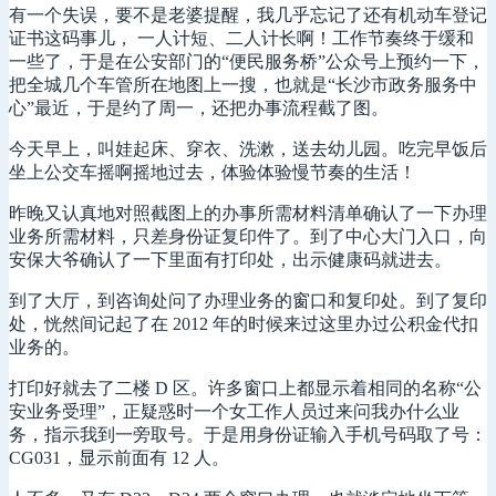
有一个失误，要不是老婆提醒，我几乎忘记了还有机动车登记
证书这码事儿， 一人计短、二人计长啊！工作节奏终于缓和
一些了，于是在公安部门的“便民服务桥”公众号上预约一下，
把全城几个车管所在地图上一搜，也就是“长沙市政务服务中
心”最近，于是约了周一，还把办事流程截了图。
今天早上，叫娃起床、穿衣、洗漱，送去幼儿园。吃完早饭后
坐上公交车摇啊摇地过去，体验体验慢节奏的生活！
昨晚又认真地对照截图上的办事所需材料清单确认了一下办理
业务所需材料，只差身份证复印件了。到了中心大门入口，向
安保大爷确认了一下里面有打印处，出示健康码就进去。
到了大厅，到咨询处问了办理业务的窗口和复印处。到了复印
处，恍然间记起了在 2012 年的时候来过这里办过公积金代扣
业务的。
打印好就去了二楼 D 区。许多窗口上都显示着相同的名称“公
安业务受理”，正疑惑时一个女工作人员过来问我办什么业
务，指示我到一旁取号。于是用身份证输入手机号码取了号：
CG031，显示前面有 12 人。