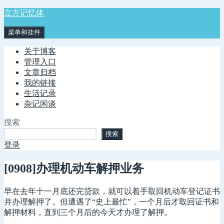
跳
立方记忆体
至
菜单和挂件
内
容
关于博客
管理入口
文章归档
我的链接
生活记录
杂记闲谈
搜索
搜索
登录
[0908]办理机动车解押业务
早在去年十一月底还完贷款，就可以着手取回机动车登记证书
并办理解押了。但遭遇了“史上最忙”，一个月后才取回证书和
解押材料，直到三个月后的今天才办理了解押。