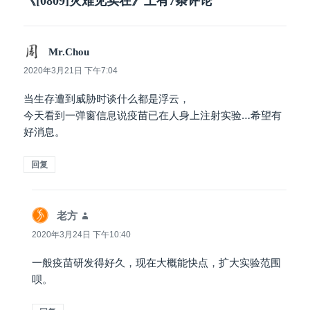
《[0809]灾难见实在》上有7条评论
说
Mr.Chou
道：
2020年3月21日 下午7:04
当生存遭到威胁时谈什么都是浮云，
今天看到一弹窗信息说疫苗已在人身上注射实验…希望有
好消息。
回复
说
老方
道：
2020年3月24日 下午10:40
一般疫苗研发得好久，现在大概能快点，扩大实验范围
呗。