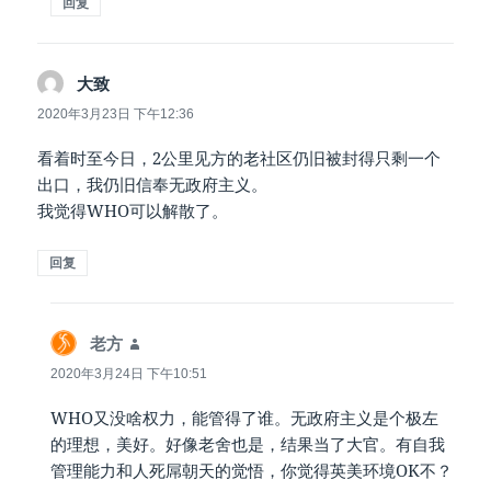
回复
说
大致
道：
2020年3月23日 下午12:36
看着时至今日，2公里见方的老社区仍旧被封得只剩一个
出口，我仍旧信奉无政府主义。
我觉得WHO可以解散了。
回复
说
老方
道：
2020年3月24日 下午10:51
WHO又没啥权力，能管得了谁。无政府主义是个极左
的理想，美好。好像老舍也是，结果当了大官。有自我
管理能力和人死屌朝天的觉悟，你觉得英美环境OK不？