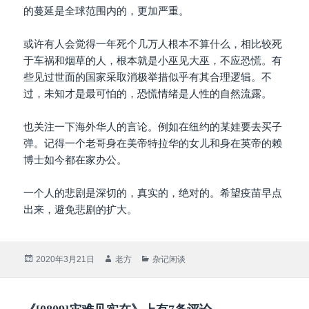
的蔓延是全球范围内的，更加严重。
或许有人会觉得一年死个几万人根本不算什么，相比较死
于车祸和烟草的人，根本就是小巫见大巫，不应恐慌。有
些见过世面的国家采取消极举措似乎有其合理逻辑。不
过，未知才是最可怕的，恐慌情绪是人性的自然流露。
也关注一下海外华人的言论。例如在纽约的某娃要去买子
弹。记得一个老哥身在美帝特拉华的女儿和身在英帝的赖
博士如今都在家办公。
一个人的悲剧是深切的，真实的，绝对的。希望疫苗早点
出来，避免悲剧的扩大。
发
作
分
2020年3月21日
老方
杂记闲谈
布
者
类
于