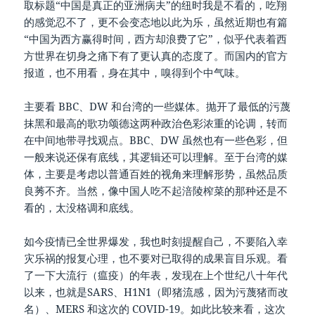
取标题“中国是真正的亚洲病夫”的纽时我是不看的，吃翔
的感觉忍不了，更不会变态地以此为乐，虽然近期也有篇
“中国为西方赢得时间，西方却浪费了它”，似乎代表着西
方世界在切身之痛下有了更认真的态度了。而国内的官方
报道，也不用看，身在其中，嗅得到个中气味。
主要看 BBC、DW 和台湾的一些媒体。抛开了最低的污蔑
抹黑和最高的歌功颂德这两种政治色彩浓重的论调，转而
在中间地带寻找观点。BBC、DW 虽然也有一些色彩，但
一般来说还保有底线，其逻辑还可以理解。至于台湾的媒
体，主要是考虑以普通百姓的视角来理解形势，虽然品质
良莠不齐。当然，像中国人吃不起涪陵榨菜的那种还是不
看的，太没格调和底线。
如今疫情已全世界爆发，我也时刻提醒自己，不要陷入幸
灾乐祸的报复心理，也不要对已取得的成果盲目乐观。看
了一下大流行（瘟疫）的年表，发现在上个世纪八十年代
以来，也就是SARS、H1N1（即猪流感，因为污蔑猪而改
名）、MERS 和这次的 COVID-19。如此比较来看，这次