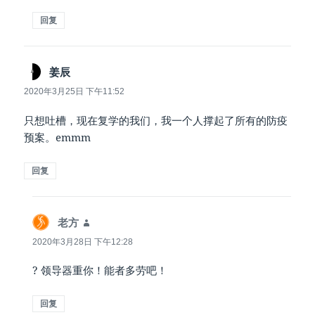
回复
说
姜辰
道：
2020年3月25日 下午11:52
只想吐槽，现在复学的我们，我一个人撑起了所有的防疫
预案。emmm
回复
说
老方
道：
2020年3月28日 下午12:28
? 领导器重你！能者多劳吧！
回复