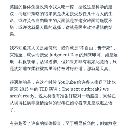
英国的群体免疫政策令我大吃一惊，据说这是科学的建
议，而这种策略的结果就是决定接受放任几十万人的生
命。或许英帝自由民主的反面就是在这灾难面前脆弱不
堪，或许这就是人民的选择，这就是民主政治逻辑的结
果。
我不知道其人民是如何想，或许就是“不自由，毋宁死”，
灾难至，就认命接受 Judgment Day 的到来即可。如是这
般，我很钦佩，活得透彻。但如果并非有着如此觉悟，只
是犹如睡在柔软被窝里等待被讨好舒适，那就是天真。
很讽刺的是，在这个时候 YouTube 给许多人推送了比尔
盖茨 2015 年的 TED 演讲：The next outbreak? we
aren’t ready。说人类没有准备好应对一场瘟疫，果然在
从埃博拉病毒疫情延伸的思考在如今看来竟是成谶之语
了。
有兴趣看了许多的媒体报道，至于明显反华的，例如故意