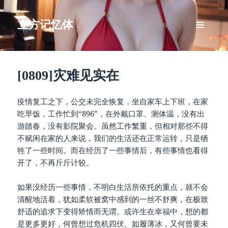
立方记忆体
菜单和
挂件
[0809]灾难见实在
疫情复工之下，公交未完全恢复，坐自家车上下班，在家
吃早饭，工作忙到“896”，在外戴口罩、测体温，没有出
游踏春，没有影院聚会。虽然工作繁重，但相对那些不得
不赋闲在家的人来说，我们的生活还在正常运转，只是牺
牲了一些时间。而在经历了一些事情后，有些事情也看得
开了，不再斤斤计较。
如果没经历一些事情，不明白生活所依托的重点，就不会
清醒地活着，犹如柔软被窝中感到的一丝不舒爽，在极致
舒适的追求下变得矫情而无谓。或许生在幸福中，想的都
是更多更好，何曾想过危机四伏、如履薄冰，又何曾要未