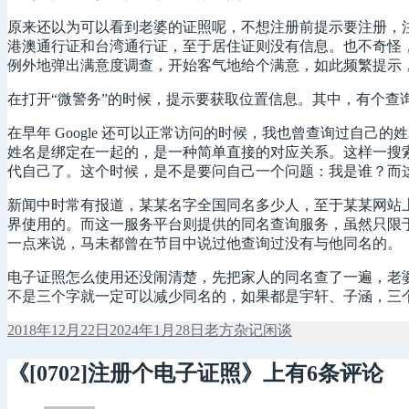
原来还以为可以看到老婆的证照呢，不想注册前提示要注册，
港澳通行证和台湾通行证，至于居住证则没有信息。也不奇怪
例外地弹出满意度调查，开始客气地给个满意，如此频繁提示
在打开“微警务”的时候，提示要获取位置信息。其中，有个查
在早年 Google 还可以正常访问的时候，我也曾查询过自
姓名是绑定在一起的，是一种简单直接的对应关系。这样一搜
代自己了。这个时候，是不是要问自己一个问题：我是谁？而这
新闻中时常有报道，某某名字全国同名多少人，至于某某网站
界使用的。而这一服务平台则提供的同名查询服务，虽然只限
一点来说，马未都曾在节目中说过他查询过没有与他同名的。
电子证照怎么使用还没闹清楚，先把家人的同名查了一遍，老
不是三个字就一定可以减少同名的，如果都是宇轩、子涵，三
发
作
分
2018年12月22日
2024年1月28日
老方
杂记闲谈
布
者
类
于
《[0702]注册个电子证照》上有6条评论