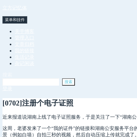
跳
立方记忆体
至
菜单和挂件
内
容
关于博客
管理入口
文章归档
我的链接
生活记录
杂记闲谈
搜索
搜索
登录
[0702]注册个电子证照
近来报道说湖南上线了电子证照服务，于是关注了一下“湖南
这周，老婆发来了一个“我的证件”的链接和湖南公安服务平
景（例如白墙）自拍三秒的视频，然后自动压缩上传就完成了