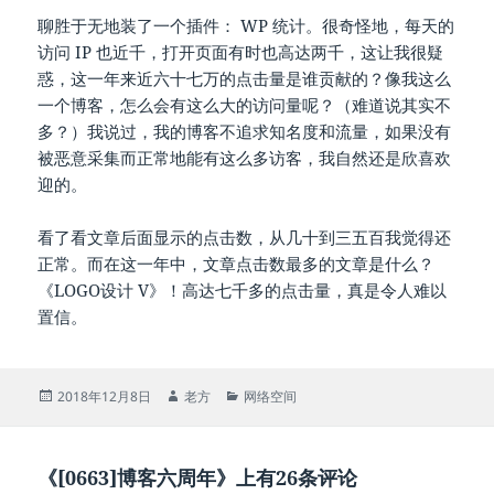
聊胜于无地装了一个插件： WP 统计。很奇怪地，每天的
访问 IP 也近千，打开页面有时也高达两千，这让我很疑
惑，这一年来近六十七万的点击量是谁贡献的？像我这么
一个博客，怎么会有这么大的访问量呢？（难道说其实不
多？）我说过，我的博客不追求知名度和流量，如果没有
被恶意采集而正常地能有这么多访客，我自然还是欣喜欢
迎的。
看了看文章后面显示的点击数，从几十到三五百我觉得还
正常。而在这一年中，文章点击数最多的文章是什么？
《LOGO设计 V》！高达七千多的点击量，真是令人难以
置信。
发
作
分
2018年12月8日
老方
网络空间
布
者
类
于
《[0663]博客六周年》上有26条评论