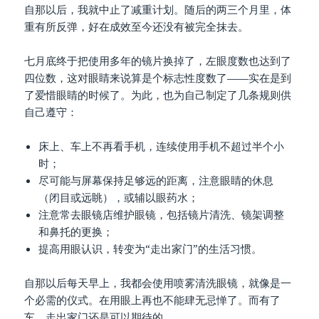
自那以后，我就中止了减重计划。随后的两三个月里，体
重有所反弹，好在成效至今还没有被完全抹去。
七月底终于把使用多年的镜片换掉了，左眼度数也达到了
四位数，这对眼睛来说算是个标志性度数了——实在是到
了爱惜眼睛的时候了。为此，也为自己制定了几条规则供
自己遵守：
床上、车上不再看手机，连续使用手机不超过半个小
时；
尽可能与屏幕保持足够远的距离，注意眼睛的休息
（闭目或远眺），或辅以眼药水；
注意常去眼镜店维护眼镜，包括镜片清洗、镜架调整
和鼻托的更换；
提高用眼认识，转变为“走出家门”的生活习惯。
自那以后每天早上，我都会使用喷雾清洗眼镜，就像是一
个必需的仪式。在用眼上再也不能肆无忌惮了。而有了
车，走出家门还是可以期待的。