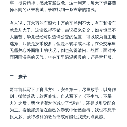
车，很费精神，感觉有些疲惫。这一周来，每天下班都选
择不同的路来尝试，争取找到一条靠谱的路线。
有人说，开六万的车跟六十万的车差别不大，有车和没车
就差别大了。这话说得不错，虽说搭乘公交，如今也已不
太痛苦，毕竟已经可以查询公交的位置，可以较为自主地
选择。即便是换乘较多，但是不管堵或不堵，在公交车里
无需关心外面路上的状况，倒也落得清闲。然而，面对外
面阴雨湿寒的天气，坐在车里温温暖暖的，还是蛮舒服。
二、孩子
两年前我写下了育儿方针：安全第一，尽量放手，以身作
则，循循善诱，软硬兼施。自从写下了《不生气，不暴
力》之后，我也渐渐对他减少了“逼迫”，还是以引导配合
为主。看他那沉浸在自己的游戏中怡然自得，我也不想干
扰太多。蒙特梭利的教育书或许能让我找到点灵感。