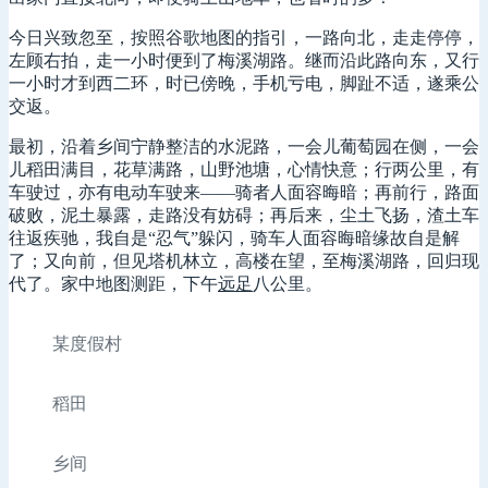
今日兴致忽至，按照谷歌地图的指引，一路向北，走走停停，
左顾右拍，走一小时便到了梅溪湖路。继而沿此路向东，又行
一小时才到西二环，时已傍晚，手机亏电，脚趾不适，遂乘公
交返。
最初，沿着乡间宁静整洁的水泥路，一会儿葡萄园在侧，一会
儿稻田满目，花草满路，山野池塘，心情快意；行两公里，有
车驶过，亦有电动车驶来——骑者人面容晦暗；再前行，路面
破败，泥土暴露，走路没有妨碍；再后来，尘土飞扬，渣土车
往返疾驰，我自是“忍气”躲闪，骑车人面容晦暗缘故自是解
了；又向前，但见塔机林立，高楼在望，至梅溪湖路，回归现
代了。家中地图测距，下午
远足
八公里。
某度假村
稻田
乡间