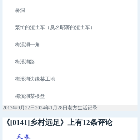
桥洞
繁忙的渣土车（臭名昭著的渣土车）
梅溪湖一角
梅溪湖路
梅溪湖边缘某工地
梅溪湖某楼盘
发
作
分
2013年9月22日
2024年1月28日
老方
生活记录
布
者
类
于
《[0141]乡村远足》上有12条评论