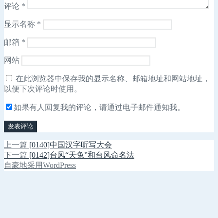
评论
*
显示名称
*
邮箱
*
网站
在此浏览器中保存我的显示名称、邮箱地址和网站地址，
以便下次评论时使用。
如果有人回复我的评论，请通过电子邮件通知我。
上
上一篇
[0140]中国汉字听写大会
文
篇
下
下一篇
[0142]台风“天兔”和台风命名法
章
文
篇
自豪地采用WordPress
章：
文
导
章：
航