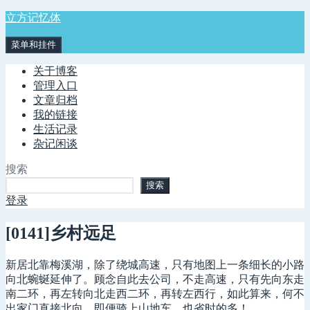
跳
立方记忆体
至
菜单和挂件
内
容
关于博客
管理入口
文章归档
我的链接
生活记录
杂记闲谈
搜索
搜索
登录
[0141]乡村远足
新居北靠梅溪湖，除了绕城高速，只有地图上一条细长的小路
向北蜿蜒延伸了。顾念自此去公司，不走高速，只有先向东走
南二环，再左转向北走西二环，再转左西行，如此算来，何不
出家门直接北向，即便骑上山地车，也省时的多！