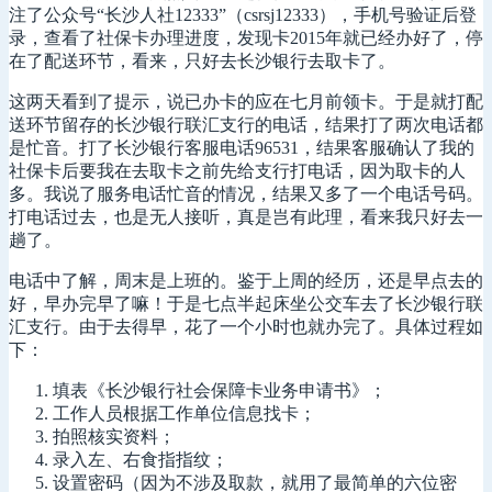
注了公众号“长沙人社12333”（csrsj12333），手机号验证后登
录，查看了社保卡办理进度，发现卡2015年就已经办好了，停
在了配送环节，看来，只好去长沙银行去取卡了。
这两天看到了提示，说已办卡的应在七月前领卡。于是就打配
送环节留存的长沙银行联汇支行的电话，结果打了两次电话都
是忙音。打了长沙银行客服电话96531，结果客服确认了我的
社保卡后要我在去取卡之前先给支行打电话，因为取卡的人
多。我说了服务电话忙音的情况，结果又多了一个电话号码。
打电话过去，也是无人接听，真是岂有此理，看来我只好去一
趟了。
电话中了解，周末是上班的。鉴于上周的经历，还是早点去的
好，早办完早了嘛！于是七点半起床坐公交车去了长沙银行联
汇支行。由于去得早，花了一个小时也就办完了。具体过程如
下：
填表《长沙银行社会保障卡业务申请书》；
工作人员根据工作单位信息找卡；
拍照核实资料；
录入左、右食指指纹；
设置密码（因为不涉及取款，就用了最简单的六位密