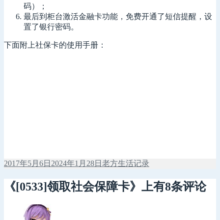
码）；
最后到柜台激活金融卡功能，免费开通了短信提醒，设
置了银行密码。
下面附上社保卡的使用手册：
发
作
分
2017年5月6日
2024年1月28日
老方
生活记录
布
者
类
于
《[0533]领取社会保障卡》上有8条评论