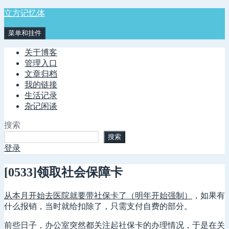
跳
立方记忆体
至
菜单和挂件
内
容
关于博客
管理入口
文章归档
我的链接
生活记录
杂记闲谈
搜索
搜索
登录
[0533]领取社会保障卡
从本月开始去医院就要带社保卡了（明年开始强制）
，如果有
什么报销，当时就给扣除了，只需支付自费的部分。
前些日子，办公室突然都关注起社保卡的办理情况，于是在关