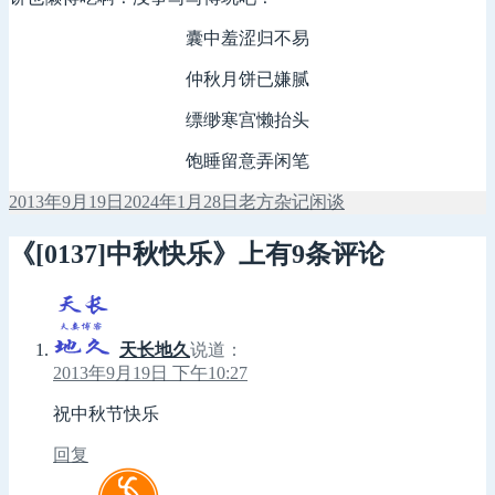
囊中羞涩归不易
仲秋月饼已嫌腻
缥缈寒宫懒抬头
饱睡留意弄闲笔
发
作
分
2013年9月19日
2024年1月28日
老方
杂记闲谈
布
者
类
于
《[0137]中秋快乐》上有9条评论
天长地久
说道：
2013年9月19日 下午10:27
祝中秋节快乐
回复