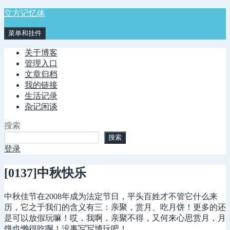
跳
立方记忆体
至
菜单和挂件
内
容
关于博客
管理入口
文章归档
我的链接
生活记录
杂记闲谈
搜索
搜索
登录
[0137]中秋快乐
中秋佳节在2008年成为法定节日，平头百姓才不管它什么来
历，它之于我们的含义有三：亲聚，赏月、吃月饼！更多的还
是可以放假玩嘛！哎，我啊，亲聚不得，又何来心思赏月，月
饼也懒得吃啊！没事写写博玩吧！