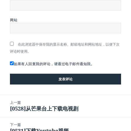
网站
在此浏览器中保存我的显示名称、邮箱地址和网站地址，以便下次
评论时使用。
如果有人回复我的评论，请通过电子邮件通知我。
文
上一篇
章
[0528]从芒果台上下载电视剧
上
导
篇
航
文
下一篇
章：
[0531]下载Youtube视频
下