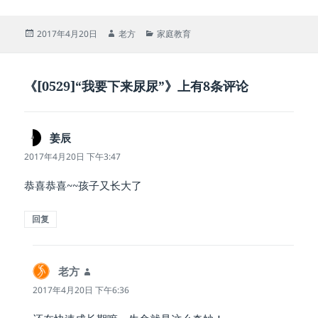
发
作
分
2017年4月20日
老方
家庭教育
布
者
类
于
《[0529]“我要下来尿尿”》上有8条评论
姜辰
说
道：
2017年4月20日 下午3:47
恭喜恭喜~~孩子又长大了
回复
老方
说
道：
2017年4月20日 下午6:36