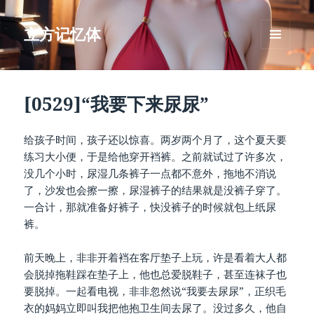
立方记忆体
菜单和
挂件
[0529]“我要下来尿尿”
给孩子时间，孩子还以惊喜。两岁两个月了，这个夏天要
练习大小便，于是给他穿开裆裤。之前就试过了许多次，
没几个小时，尿湿几条裤子一点都不意外，拖地不消说
了，沙发也会擦一擦，尿湿裤子的结果就是没裤子穿了。
一合计，那就准备好裤子，快没裤子的时候就包上纸尿
裤。
前天晚上，非非开着裆在客厅垫子上玩，许是看着大人都
会脱掉拖鞋踩在垫子上，他也总爱脱鞋子，甚至连袜子也
要脱掉。一起看电视，非非忽然说“我要去尿尿”，正织毛
衣的妈妈立即叫我把他抱卫生间去尿了。没过多久，他自