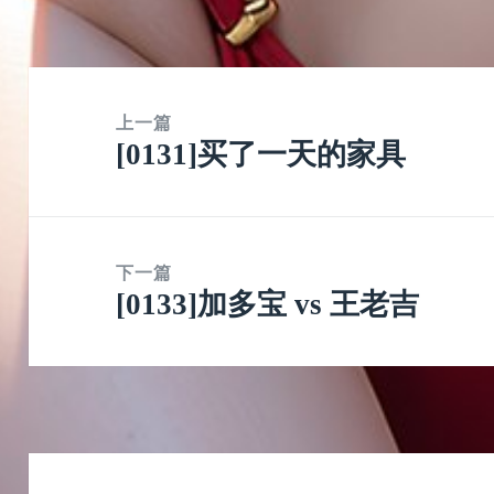
文
章
上一篇
[0131]买了一天的家具
导
上
航
篇
文
章：
下一篇
[0133]加多宝 vs 王老吉
下
篇
文
章：