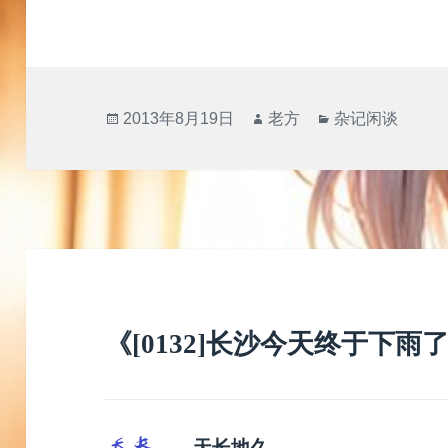
发
作
分
2013年8月19日
老方
杂记闲谈
布
者
类
于
《[0132]长沙今天终于下雨
天长地久
说