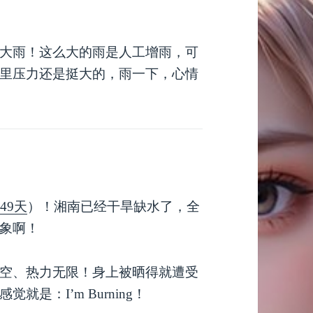
大雨！这么大的雨是人工增雨，可
里压力还是挺大的，雨一下，心情
49天
）！湘南已经干旱缺水了，全
象啊！
空、热力无限！身上被晒得就遭受
是：I’m Burning！