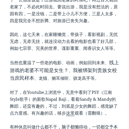
老家了，不必此时回去。要说出游，我是没有想法的，原
因有四，一是没钱，二是带上小儿不方便，三是人太多，
四是我完全不想折腾、对旅游已丧失兴趣。
因此，这七天来，在家睡懒觉，带孩子，看影视剧，无忧
无虑，无牵无挂，就连没动力去看的电影也看了好几部，
例如七宗罪、完美的世界、谍影重重、闻香识女人等等。
线上
当然也重温了一些老的电影、动画，例如回到未来、
游戏的老婆不可能是女生？
我被绑架到贵族女校
、
当庶民样本
、龙猫、侧耳倾听、驯龙高手等。
对了，在Youtube上浏览中，无意中看到了PSY（江南
Style歌手）的新歌Napal Baji，看着Sandy & Mandy的
舞蹈，还蛮有趣的，不过，到底是少女的舞蹈，感觉缺了
点力度感。有兴趣的话，移步
这里
观看（需翻墙）。
有种休息叫做什么都不干，脑子都懒得动，一切都交予本