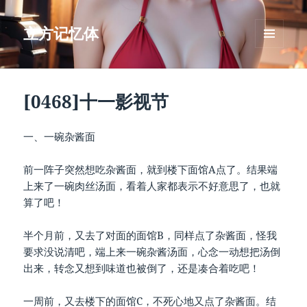
立方记忆体
菜单和
挂件
[0468]十一影视节
一、一碗杂酱面
前一阵子突然想吃杂酱面，就到楼下面馆A点了。结果端
上来了一碗肉丝汤面，看着人家都表示不好意思了，也就
算了吧！
半个月前，又去了对面的面馆B，同样点了杂酱面，怪我
要求没说清吧，端上来一碗杂酱汤面，心念一动想把汤倒
出来，转念又想到味道也被倒了，还是凑合着吃吧！
一周前，又去楼下的面馆C，不死心地又点了杂酱面。结