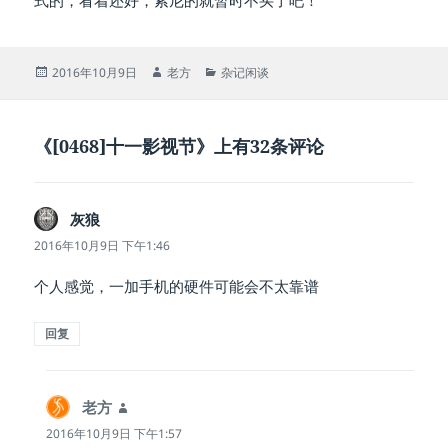
式的，看着还好，索尼的就暂时不买了吧！
发
作
分
2016年10月9日
老方
杂记闲谈
布
者
类
于
《[0468]十一影视节》上有32条评论
灰狼
说
道：
2016年10月9日 下午1:46
个人感觉，一加手机的硬件可能会不太靠谱
回复
老方
说
道：
2016年10月9日 下午1:57