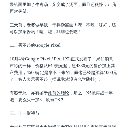
果给面里加了牛肉汤，又变成了汤面，而且还很辣，让我
再次失望。
三天前，老婆做早饭，干拌杂酱面！嗯，不辣，味好，还
可以加杂酱哟！嗯，嗯，非非也爱吃！
二、买不起的Google Pixel
10月4号Google Pixel / Pixel XL正式发布了！果如消息
声称的一样，价格从649美元起，这4330元的售价加上其
它费用，4500肯定是拿不下来的，而这已经超预算1000元
了，穷人表示买不起（据说竟然没有光学防抖）。
有鉴于此，亦有鉴于
此前的结论
，那么，N5就再战一年
吧！要么买一加3，刷氧OS？
三、十一影视节
十一长假应该是个出游或回老家的时候吧？再过百天就回