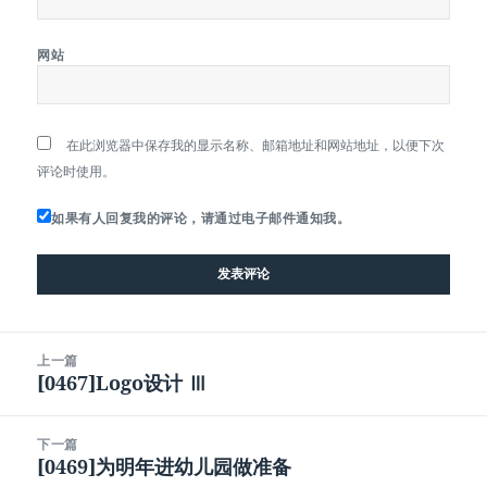
网站
在此浏览器中保存我的显示名称、邮箱地址和网站地址，以便下次
评论时使用。
如果有人回复我的评论，请通过电子邮件通知我。
文
上一篇
章
[0467]Logo设计 Ⅲ
上
导
篇
航
文
下一篇
章：
[0469]为明年进幼儿园做准备
下