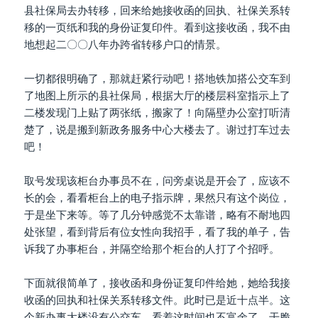
县社保局去办转移，回来给她接收函的回执、社保关系转
移的一页纸和我的身份证复印件。看到这接收函，我不由
地想起二〇〇八年办跨省转移户口的情景。
一切都很明确了，那就赶紧行动吧！搭地铁加搭公交车到
了地图上所示的县社保局，根据大厅的楼层科室指示上了
二楼发现门上贴了两张纸，搬家了！向隔壁办公室打听清
楚了，说是搬到新政务服务中心大楼去了。谢过打车过去
吧！
取号发现该柜台办事员不在，问旁桌说是开会了，应该不
长的会，看看柜台上的电子指示牌，果然只有这个岗位，
于是坐下来等。等了几分钟感觉不太靠谱，略有不耐地四
处张望，看到背后有位女性向我招手，看了我的单子，告
诉我了办事柜台，并隔空给那个柜台的人打了个招呼。
下面就很简单了，接收函和身份证复印件给她，她给我接
收函的回执和社保关系转移文件。此时已是近十点半。这
个新办事大楼没有公交车，看着这时间也不富余了，干脆