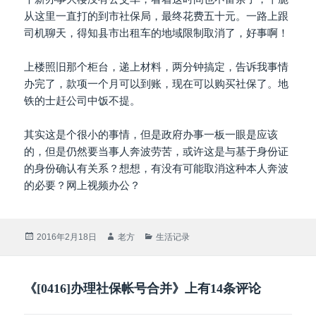
从这里一直打的到市社保局，最终花费五十元。一路上跟
司机聊天，得知县市出租车的地域限制取消了，好事啊！
上楼照旧那个柜台，递上材料，两分钟搞定，告诉我事情
办完了，款项一个月可以到账，现在可以购买社保了。地
铁的士赶公司中饭不提。
其实这是个很小的事情，但是政府办事一板一眼是应该
的，但是仍然要当事人奔波劳苦，或许这是与基于身份证
的身份确认有关系？想想，有没有可能取消这种本人奔波
的必要？网上视频办公？
发
作
分
2016年2月18日
老方
生活记录
布
者
类
于
《[0416]办理社保帐号合并》上有14条评论