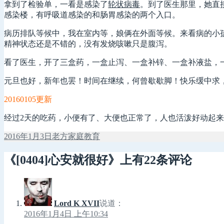
拿到了检验单，一看是感染了
轮状病毒
。到了医生那里，她直
感染楼，有呼吸道感染的和肠胃感染的两个入口。
病历排队等候中，我在室内等，娘俩在外面等候。来看病的小
精神状态还是不错的，没有发烧咳嗽只是腹泻。
看了医生，开了三盒药，一盒止泻、一盒补锌、一盒补液盐，
元旦也好，新年也罢！时间在继续，何曾歇歇脚！快乐缓中求
20160105更新
经过2天的吃药，小便有了、大便也正常了，人也活泼好动起
发
作
分
2016年1月3日
老方
家庭教育
布
者
类
于
《[0404]心安就很好》上有22条评论
Lord K XVII
说道：
2016年1月4日 上午10:34