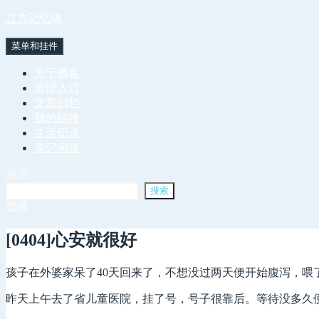
跳
立方记忆体
至
菜单和挂件
内
容
关于博客
管理入口
文章归档
我的链接
生活记录
杂记闲谈
搜索
搜索
登录
[0404]心安就很好
孩子在外婆家呆了40天回来了，不想没过两天便开始腹泻，喂
昨天上午去了省儿童医院，挂了号，号子很靠后。等待没多久