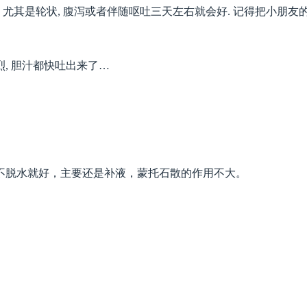
 尤其是轮状, 腹泻或者伴随呕吐三天左右就会好. 记得把小朋友
, 胆汁都快吐出来了…
不脱水就好，主要还是补液，蒙托石散的作用不大。