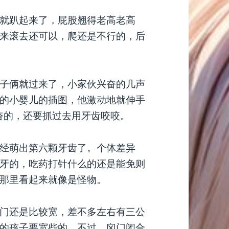
就趴起来了，屁股翘得老高老高
来滚去还可以，爬还是不行的，后
子俩就过来了，小家伙兴奋的几声
的小婴儿的插图，他激动地就伸手
兴奋的，还要抓过去用牙齿咬咬。
经萌出第六颗牙齿了。个体差异
牙的，吃药打针什么的还是能免则
那里看起来就像是怪物。
门还是比较宽，差不多左右有三公
的孩子要宽些的，不过，囟门闭合