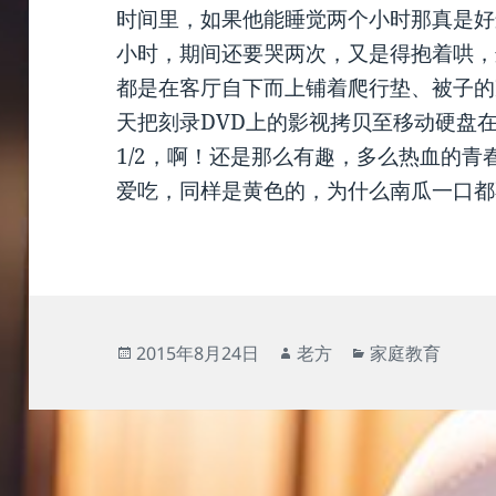
时间里，如果他能睡觉两个小时那真是好
小时，期间还要哭两次，又是得抱着哄，
都是在客厅自下而上铺着爬行垫、被子的
天把刻录DVD上的影视拷贝至移动硬盘
1/2，啊！还是那么有趣，多么热血的
爱吃，同样是黄色的，为什么南瓜一口都
发
作
分
2015年8月24日
老方
家庭教育
布
者
类
于