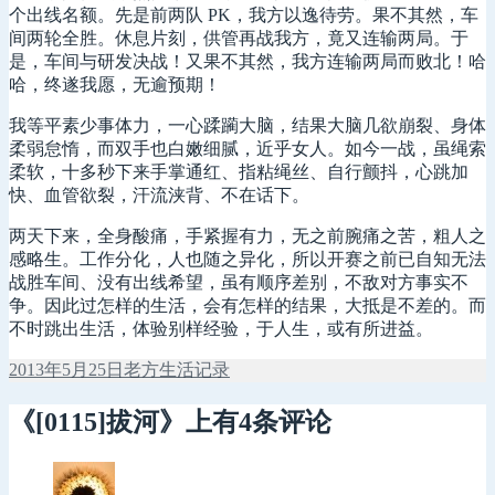
个出线名额。先是前两队 PK，我方以逸待劳。果不其然，车
间两轮全胜。休息片刻，供管再战我方，竟又连输两局。于
是，车间与研发决战！又果不其然，我方连输两局而败北！哈
哈，终遂我愿，无逾预期！
我等平素少事体力，一心蹂躏大脑，结果大脑几欲崩裂、身体
柔弱怠惰，而双手也白嫩细腻，近乎女人。如今一战，虽绳索
柔软，十多秒下来手掌通红、指粘绳丝、自行颤抖，心跳加
快、血管欲裂，汗流浃背、不在话下。
两天下来，全身酸痛，手紧握有力，无之前腕痛之苦，粗人之
感略生。工作分化，人也随之异化，所以开赛之前已自知无法
战胜车间、没有出线希望，虽有顺序差别，不敌对方事实不
争。因此过怎样的生活，会有怎样的结果，大抵是不差的。而
不时跳出生活，体验别样经验，于人生，或有所进益。
发
作
分
2013年5月25日
老方
生活记录
布
者
类
于
《[0115]拔河》上有4条评论