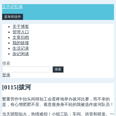
跳
立方记忆体
至
菜单和挂件
内
容
关于博客
管理入口
文章归档
我的链接
生活记录
杂记闲谈
搜索
搜索
登录
[0115]拔河
繁重劳作中抬头间得知工会蛋疼地举办拔河比赛，而不幸的
是，有心增肥肥不至、着意瘦身身不轻的我被选作拔河队员！
当天骄阳似火，热情难却！小组三队：车间、供管和研发。一