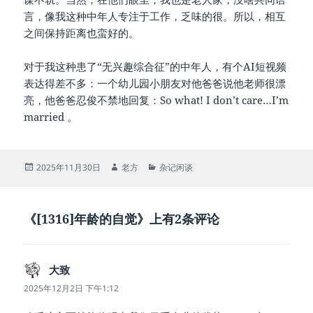
言，像我这种中年人专注于工作，乏味的很。所以，相互
之间保持距离也蛮好的。
对于我这种患了“无兴趣综合征”的中年人，有个AI短视频
表达得差不多：一个幼儿园小朋友对他爸爸说他老师很漂
亮，他爸爸忍俊不禁地回复：So what! I don’t care…I’m
married 。
发
作
分
2025年11月30日
老方
杂记闲谈
布
者
类
于
《[1316]年龄的自觉》上有2条评论
大致
说
道：
2025年12月2日 下午1:12