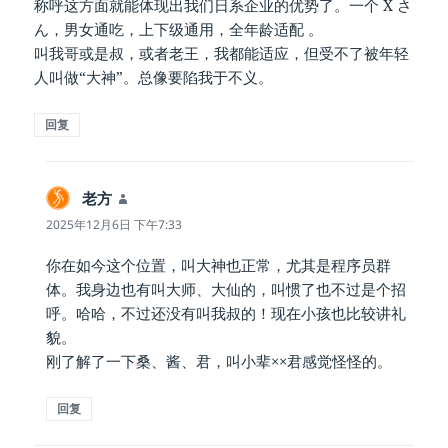
称呼这方面就能体现出我们日系企业的优势了。一个 X さ
ん，男女通吃，上下级通用，全年龄适配 。
叫我哥或是叔，或者老王，我都能适应，但受不了被年轻
人叫做“大神”。总像要陷我于不义。
回复
老方
说
道：
2025年12月6日 下午7:33
你在如今这个位置，叫大神也正常，尤其是程序员群
体。我身边也有叫大师、大仙的，叫惯了也不过是个招
呼。哈哈，不过还没有叫我叔的！现在小孩也比较讲礼
貌。
刚了解了一下桑、酱、君，叫小辈××君感觉怪怪的。
回复