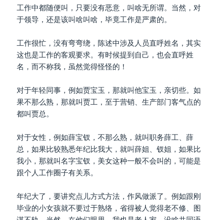
工作中都随便叫，只要没有恶意，叫啥无所谓。当然，对
于领导，还是该叫啥叫啥，毕竟工作是严肃的。
工作很忙，没有弯弯绕，陈述中涉及人员直呼姓名，其实
这也是工作的客观要求。有时候提到自己，也会直呼姓
名，而不称我，虽然觉得怪怪的！
对于年轻同事，例如贾宝玉，那就叫他宝玉，亲切些。如
果不那么熟，那就叫贾工，至于营销、生产部门客气点的
都叫贾总。
对于女性，例如薛宝钗，不那么熟，就叫职务薛工、薛
总，如果比较熟悉年纪比我大，就叫薛姐、钗姐，如果比
我小，那就叫名字宝钗，美女这种一般不会叫的，可能是
跟个人工作圈子有关系。
年纪大了，要讲究点儿方式方法，作风做派了。例如跟刚
毕业的小女孩就不要过于熟络，省得被人觉得老不修、图
谋不轨。当然，在他们眼里，我也是老人家，没啥共同语