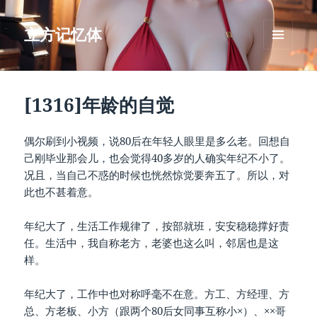
立方记忆体
菜单和
挂件
[1316]年龄的自觉
偶尔刷到小视频，说80后在年轻人眼里是多么老。回想自
己刚毕业那会儿，也会觉得40多岁的人确实年纪不小了。
况且，当自己不惑的时候也恍然惊觉要奔五了。所以，对
此也不甚着意。
年纪大了，生活工作规律了，按部就班，安安稳稳撑好责
任。生活中，我自称老方，老婆也这么叫，邻居也是这
样。
年纪大了，工作中也对称呼毫不在意。方工、方经理、方
总、方老板、小方（跟两个80后女同事互称小×）、××哥