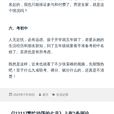
发起的，我也只能保证参与和付费了。男室女家，就是这
个情况吗？
六、考初中
人无近忧，必有远虑。孩子开学就五年级了，老婆从她的
生活经历和朋友获知，到了五年级就要着手准备考初中名
校了。卖房也是有所考虑。
既然是这样，近来也就看了不少张某峰的视频，先期预热
吧！至于什么九省联考、裸分、赋分什么的，还真是不清
楚！
发
作
分
2025年7月30日
老方
生活记录
布
者
类
于
《[1311]繁忙动荡的七月》上有2条评论