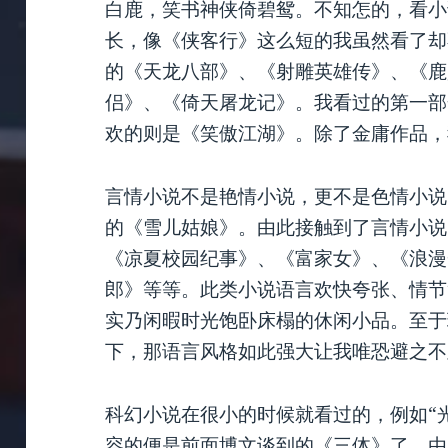
白鹿，笑书神侠倚碧鸳。不知怎的，看小
长，像《侠客行》这么短的我虽然看了却
的《天龙八部》、《射雕英雄传》、《鹿
侣》、《倚天屠龙记》。我看过的第一部
欢的则是《笑傲江湖》。除了金庸作品，
言情小说不是艳情小说，更不是色情小说
的《雪儿姑娘》。由此接触到了言情小说
《凉夏校园纪事》、《富家女》、《浪漫
郎》等等。此类小说语言欢快夸张、情节
实乃闲暇时光饱卧床榻的休闲小品。至于
下，那语言风格如此强大让我唯恐避之不
科幻小说在很小的时候就看过的，例如“
容的便是前面博文谈到的《三体》了。由