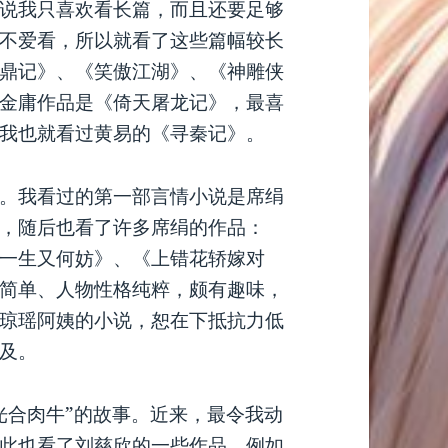
说我只喜欢看长篇，而且还要足够
不爱看，所以就看了这些篇幅较长
鼎记》、《笑傲江湖》、《神雕侠
金庸作品是《倚天屠龙记》，最喜
我也就看过黄易的《寻秦记》。
。我看过的第一部言情小说是席绢
，随后也看了许多席绢的作品：
一生又何妨》、《上错花轿嫁对
简单、人物性格纯粹，颇有趣味，
琼瑶阿姨的小说，恕在下抵抗力低
及。
光合肉牛”的故事。近来，最令我动
此也看了刘慈欣的一些作品，例如