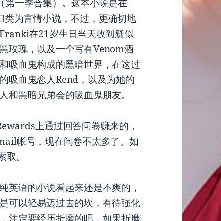
（第一季合集）。这本小说是在
的，被归类为言情小说，不过，更确切地
anki在21岁生日当天收到疑似
黑玫瑰，以及一个写有Venom酒
和吸血鬼构成的黑暗世界，在这过
的吸血鬼恋人Rend，以及为她的
人和黑暗兄弟会的吸血鬼朋友。
on Rewards上通过回答问卷赚来的，
mail帐号，现在问卷不太多了。如
言索取。
纯英语的小说看起来还是不爽的，
是可以轻易迈过去的坎，有待强化
，注定要经历折磨的吧，如果折磨