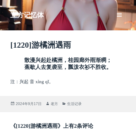
立方记忆体
菜单和
挂件
[1220]游橘洲遇雨
散漫兴起赴橘洲，桂园廊外雨渐稠；
蕉歇人去复袭至，瓢泼衣衫不胜收。
注：兴起 音 xìng qǐ。
发
作
分
2024年9月17日
老方
生活记录
布
者
类
于
《[1220]游橘洲遇雨》上有2条评论