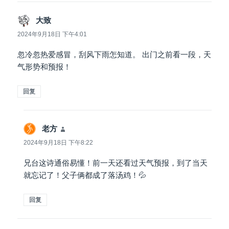
大致
说
道：
2024年9月18日 下午4:01
忽冷忽热爱感冒，刮风下雨怎知道。 出门之前看一段，天
气形势和预报！
回复
老方
说
道：
2024年9月18日 下午8:22
兄台这诗通俗易懂！前一天还看过天气预报，到了当天
就忘记了！父子俩都成了落汤鸡！💦
回复