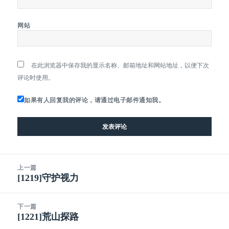
网站
在此浏览器中保存我的显示名称、邮箱地址和网站地址，以便下次
评论时使用。
如果有人回复我的评论，请通过电子邮件通知我。
文
上一篇
章
[1219]守护视力
上
导
篇
航
文
下一篇
章：
[1221]荒山探路
下