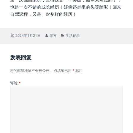
也是一次不错的成长经历！好像还是坐的头等舱呢！回来
自驾返程，又是一次别样的经历！
发
作
分
2024年1月21日
老方
生活记录
布
者
类
于
发表回复
您的邮箱地址不会被公开。
必填项已用
*
标注
评论
*