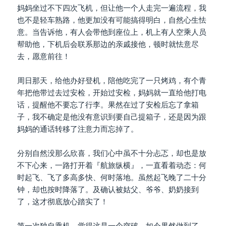
妈妈坐过不下四次飞机，但让他一个人走完一遍流程，我
也不是轻车熟路，他更加没有可能搞得明白，自然心生怯
意。当告诉他，有人会带他到座位上，机上有人空乘人员
帮助他，下机后会联系那边的亲戚接他，顿时就怯意尽
去，愿意前往！
周日那天，给他办好登机，陪他吃完了一只烤鸡，有个青
年把他带过去过安检，开始过安检，妈妈就一直给他打电
话，提醒他不要忘了行李。果然在过了安检后忘了拿箱
子，我不确定是他没有意识到要自己提箱子，还是因为跟
妈妈的通话转移了注意力而忘掉了。
分别自然没那么欣喜，我们心中虽不十分忐忑，却也是放
不下心来，一路打开着『航旅纵横』，一直看着动态：何
时起飞、飞了多高多快、何时落地。虽然起飞晚了二十分
钟，却也按时降落了。及确认被姑父、爷爷、奶奶接到
了，这才彻底放心踏实了！
第一次独自乘机，觉得这是一个突破，如今果然做到了，