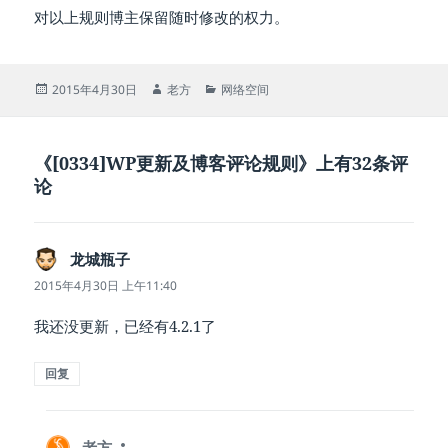
对以上规则博主保留随时修改的权力。
发
作
分
2015年4月30日
老方
网络空间
布
者
类
于
《[0334]WP更新及博客评论规则》上有32条评
论
龙城瓶子
说
道：
2015年4月30日 上午11:40
我还没更新，已经有4.2.1了
回复
老方
说