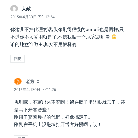
大致
说
道：
2015年4月30日 下午12:34
你这儿不挂代理的话,头像刷得很慢的.emoji也是同样,只
不过你不太爱用就是了.不信我贴一个,大家刷刷看
谁的地盘谁做主,其实不用解释的.
回复
老方
说
道：
2015年4月30日 下午1:26
规则嘛，不写出来不爽啊！留在脑子里转眼就忘了，还
是写下来靠谱些！
刚用了寥若晨星的代码，好像搞定了。
刚刚在手机上没翻墙打开博客好慢啊，哎！