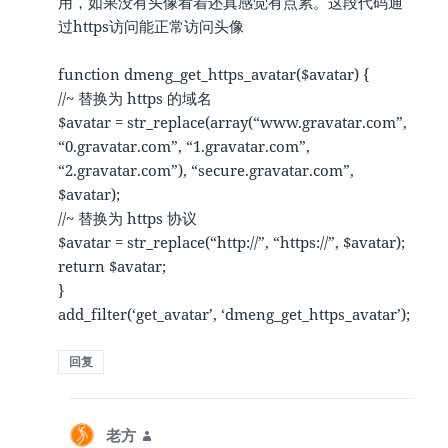
用，如果没有头像看着还真感觉有点累。这段代码通
过https访问能正常访问头像
function dmeng_get_https_avatar($avatar) {
//~ 替换为 https 的域名
$avatar = str_replace(array(“www.gravatar.com”,
“0.gravatar.com”, “1.gravatar.com”,
“2.gravatar.com”), “secure.gravatar.com”,
$avatar);
//~ 替换为 https 协议
$avatar = str_replace(“http://”, “https://”, $avatar);
return $avatar;
}
add_filter(‘get_avatar’, ‘dmeng_get_https_avatar’);
回复
老方
说