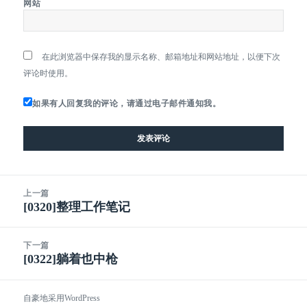
网站
在此浏览器中保存我的显示名称、邮箱地址和网站地址，以便下次
评论时使用。
如果有人回复我的评论，请通过电子邮件通知我。
文
上一篇
章
[0320]整理工作笔记
上
导
篇
航
文
下一篇
章：
[0322]躺着也中枪
下
篇
文
自豪地采用WordPress