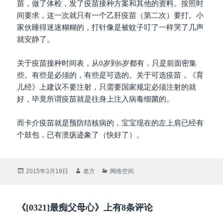
苗，做了体检，发了疫苗接种方案和其他的资料。按照时
间要求，这一次就只有一个乙肝疫苗（第二次）要打。小
家伙睡得迷迷糊糊的，打针像是被蚊子叮了一样哭了几声
就安静了。
关于疫苗接种时间表，从0岁到6岁都有，只是前面密集
些。有些是必须的，有些是可选的。关于可选疫苗，《育
儿经》上建议不要注射，只需要国家规定必须注射的就
好，毕竟所谓疫苗就是往身上注入病毒细菌的。
而卡介疫苗就是预防结核病的，宝宝现在的左上肩已经有
个鼓包，已有溃疡迹象了（快好了）。
发
作
分
2015年3月19日
老方
网络空间
布
者
类
于
《[0321]最痴父母心》上有8条评论