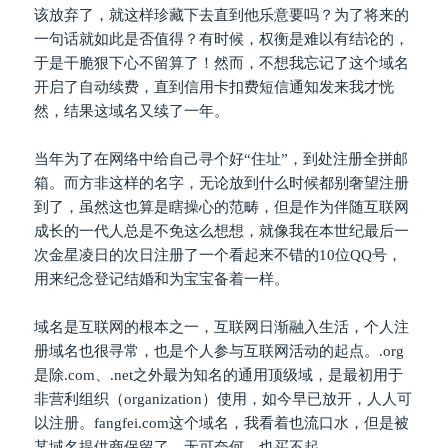
该放弃了，就这样珍藏下去直到他乐意要吗？为了将来的
一句话就如此是否值得？有时候，权衡是难以有结论的，
于是干脆狠下心不留算了！然而，不想我忘记了这个域名
开启了自动续费，直到信用卡扣费短信通知发来我才恍
然，结果这域名又续了一年。
当年为了在网络中给自己寻个好“住址”，到处注册全拼邮
箱。而方非这样的名字，无论放到什么时候都别奢望注册
到了，虽然这也算是瞎操心的范畴，但是作为伴随互联网
成长的一代人总是不免这么想想，就像我在本世纪最后一
次金星凌日的次日注册了一个看起来不错的10位QQ号，
用来纪念登记结婚和为宝宝备着一样。
域名是互联网的根本之一，互联网日渐融入生活，个人注
册域名也很寻常，也是个人参与互联网活动的起点。.org
是除.com、.net之外最为知名的通用顶级域，是最初用于
非营利组织（organization）使用，如今早已放开，人人可
以注册。fangfei.com这个域名，我看着也流口水，但是被
某域名提供商保留了，无可奈何，也买不起。