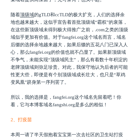
随着
顶级域
的gTLD和ccTLD的极大扩充，人们的选择余
地也越来越大，这似乎宣告着首批顶级域“霸权”的衰落，
在这些新顶级域未得到极大得推广之前，.com之类的顶级
域似乎更加有价值。对于fangfei.org这个域名而言，域名
后缀的选择余地越来越大，如果后缀的五花八门已深入人
心，那么fangfei.org的价值也就不凸显了。如果新顶级域
不争气，未能实现“顶级域民主”，那么有着数十年积淀的
老牌顶级域则弥足珍贵。对此，我保守地认为后者的可能
性更大些，即便是有个别顶级域成长壮大，也只是“草鸡
变凤凰”跻身第一序列罢了。
所以，我的选择是，fangfei.org这个域名先留着吧！你
看，它与本博客域名fangshi.org是多么的相似！
2、打疫苗
本周一请了半天假抱着宝宝第一次去社区的卫生站打疫