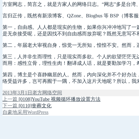
方室网志，简言之，就是方家人的网络日志。“网志”多是台湾、香
言归正传，既然有新浪博客、QZone、Blogbus 等 BS
第一，自由感。人人都是现实的生物，如果你兴冲冲地写了一
是无奈接受呢，还是因找不到自由感而放弃呢？既然无意写不
第二，年届老大审视自身，惊觉一无所知，惶惶不安。然而，
第三，人并非生而理性，只是现实而多欲。个人的欲望茫茫无边
而用：感性立骨，理性生肉！翻译成人话，就是要勤加学习，
第四，博主是个喜静幽居的人。然而，内向深化并不个好办法
络受益许多，岂可再囿于一隅，不加入这片天地呢？所以，我
发
作
分
2013年3月1日
老方
网络空间
布
上
者
类
上一篇
[0108]YouTube 视频循环播放设置方法
文
于
篇
下
下一篇
[0110]丧葬文化
章
文
篇
自豪地采用WordPress
章：
文
导
章：
航