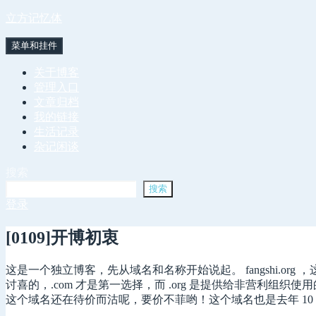
跳
立方记忆体
至
菜单和挂件
内
容
关于博客
管理入口
文章归档
我的链接
生活记录
杂记闲谈
搜索
搜索
登录
[0109]开博初衷
这是一个独立博客，先从域名和名称开始说起。 fangshi.or
讨喜的，.com 才是第一选择，而 .org 是提供给非营利组织
这个域名还在待价而沽呢，要价不菲哟！这个域名也是去年 1