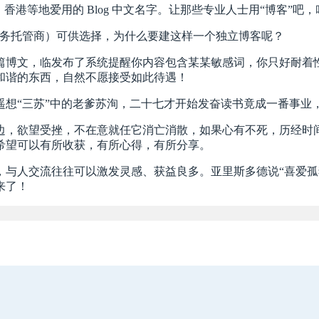
港等地爱用的 Blog 中文名字。让那些专业人士用“博客”吧
P（博客服务托管商）可供选择，为什么要建这样一个独立博客呢？
篇博文，临发布了系统提醒你内容包含某某敏感词，你只好耐着性
和谐的东西，自然不愿接受如此待遇！
遥想“三苏”中的老爹苏洵，二十七才开始发奋读书竟成一番事业
，欲望受挫，不在意就任它消亡消散，如果心有不死，历经时间而
希望可以有所收获，有所心得，有所分享。
，与人交流往往可以激发灵感、获益良多。亚里斯多德说“喜爱孤
来了！