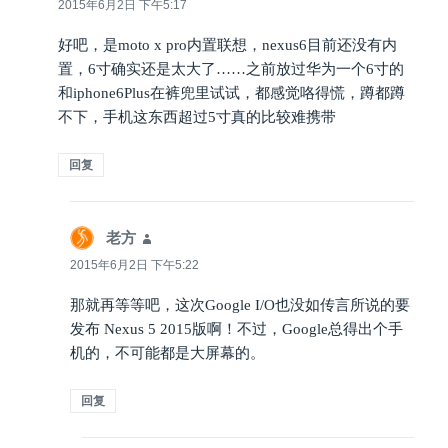
道：
2015年6月2日 下午5:17
好吧，是moto x pro内置联想，nexus6目前还没有内
置，6寸确实还是太大了……之前放过华为一个6寸的
和iphone6Plus在裤兜里试试，都感觉咯得慌，蹲都蹲
不下，手机这东西超过5寸真的比较难携带
回复
老方
说
道：
2015年6月2日 下午5:22
那就再等等吧，这次Google I/O也没如传言所说的要
发布 Nexus 5 2015版啊！不过，Google总得出个手
机的，不可能都是大屏幕的。
回复