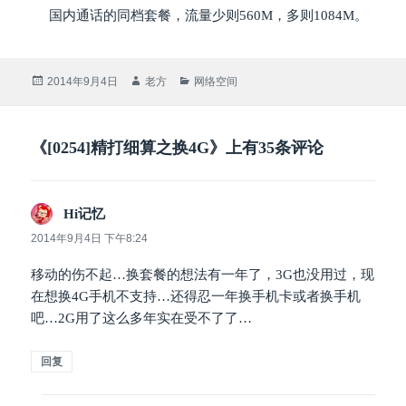
国内通话的同档套餐，流量少则560M，多则1084M。
发
作
分
2014年9月4日
老方
网络空间
布
者
类
于
《[0254]精打细算之换4G》上有35条评论
Hi记忆
说
道：
2014年9月4日 下午8:24
移动的伤不起…换套餐的想法有一年了，3G也没用过，现
在想换4G手机不支持…还得忍一年换手机卡或者换手机
吧…2G用了这么多年实在受不了了…
回复