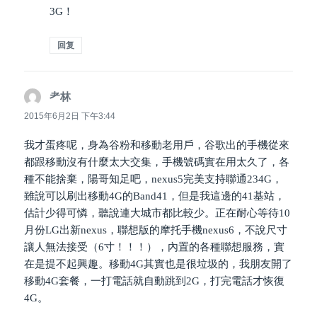
3G！
回复
耂林
说
道：
2015年6月2日 下午3:44
我才蛋疼呢，身為谷粉和移動老用戶，谷歌出的手機從來
都跟移動沒有什麼太大交集，手機號碼實在用太久了，各
種不能捨棄，陽哥知足吧，nexus5完美支持聯通234G，
雖說可以刷出移動4G的Band41，但是我這邊的41基站，
估計少得可憐，聽說連大城市都比較少。正在耐心等待10
月份LG出新nexus，聯想版的摩托手機nexus6，不說尺寸
讓人無法接受（6寸！！！），內置的各種聯想服務，實
在是提不起興趣。移動4G其實也是很垃圾的，我朋友開了
移動4G套餐，一打電話就自動跳到2G，打完電話才恢復
4G。