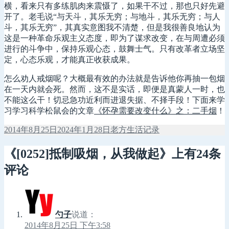
横，看来只有多练肌肉来震慑了，如果干不过，那也只好先避
开了。老毛说“与天斗，其乐无穷；与地斗，其乐无穷；与人
斗，其乐无穷”，其真实意图我不清楚，但是我很善良地认为
这是一种革命乐观主义态度，即为了谋求改变，在与周遭必须
进行的斗争中，保持乐观心态，鼓舞士气。只有改革者立场坚
定，心态乐观，才能真正收获成果。
怎么劝人戒烟呢？大概最有效的办法就是告诉他你再抽一包烟
在一天内就会死。然而，这不是实话，即便是真蒙人一时，也
不能这么干！切忌急功近利而进退失据、不择手段！下面来学
习学习科学松鼠会的文章
《怀孕需要改变什么》之：二手烟
！
发
作
分
2014年8月25日
2024年1月28日
老方
生活记录
布
者
类
于
《[0252]抵制吸烟，从我做起》上有24条
评论
勺子
说道：
2014年8月25日 下午3:58