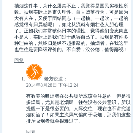
抽烟这件事，为什么屡禁不止，我觉得是国民劣根性所
致。抽烟实际上是丧失理性、自甘堕落行为，可是因为
大有人在，又便于团结同志（一起抽、一起吹，一起的
感觉很有归属感呢），如此从流就有烟壮怂人胆心理
了。正如我们常常骇然日本的理性，觉得他们变态简直
不是人，实际上是我们过于纵容自己了。抽烟是有许多
种理由的，然终归是经不起推敲的。抽烟者，在我这里
也往往是要降级评价的。不自爱，没公德，值得鄙视！
回复
老方
说道：
2014年8月28日 下午12:24
有教养的吸烟者在公共场所应该会注意的，但是很
多烟民，尤其是老烟民，往往没有公共意识，所以
提醒一下是很必要的。人际交往，现在也不讲究递
烟劝酒了！如果主流风气偏向于吸烟，那我们这些
排斥吸烟者就会很难过了。
回复