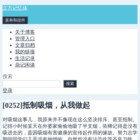
跳
立方记忆体
至
菜单和挂件
内
容
关于博客
管理入口
文章归档
我的链接
生活记录
杂记闲谈
搜索
搜索
登录
[0252]抵制吸烟，从我做起
对吸烟这事儿，我原来并不像现在这么坚决排斥、甚至抵制。
记得小时候某天在外婆家偷偷地吸了半支烟，依稀记得是没有
吸进去的，盖因吸烟有害健康的宣传起作用的缘故。努力志学
期间同学们几乎没有抽烟的，自然也没有沾染此等不良习性。