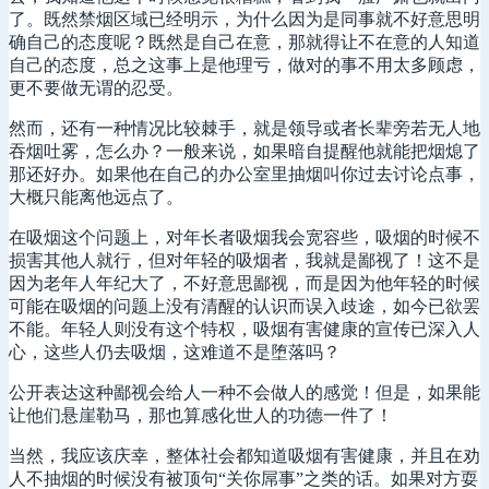
了。既然禁烟区域已经明示，为什么因为是同事就不好意思明
确自己的态度呢？既然是自己在意，那就得让不在意的人知道
自己的态度，总之这事上是他理亏，做对的事不用太多顾虑，
更不要做无谓的忍受。
然而，还有一种情况比较棘手，就是领导或者长辈旁若无人地
吞烟吐雾，怎么办？一般来说，如果暗自提醒他就能把烟熄了
那还好办。如果他在自己的办公室里抽烟叫你过去讨论点事，
大概只能离他远点了。
在吸烟这个问题上，对年长者吸烟我会宽容些，吸烟的时候不
损害其他人就行，但对年轻的吸烟者，我就是鄙视了！这不是
因为老年人年纪大了，不好意思鄙视，而是因为他年轻的时候
可能在吸烟的问题上没有清醒的认识而误入歧途，如今已欲罢
不能。年轻人则没有这个特权，吸烟有害健康的宣传已深入人
心，这些人仍去吸烟，这难道不是堕落吗？
公开表达这种鄙视会给人一种不会做人的感觉！但是，如果能
让他们悬崖勒马，那也算感化世人的功德一件了！
当然，我应该庆幸，整体社会都知道吸烟有害健康，并且在劝
人不抽烟的时候没有被顶句“关你屌事”之类的话。如果对方耍