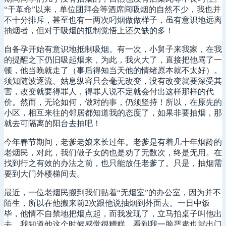
“干革命”以来，单位团拜会等酒席间吸烟的自然不少，我也并
不十分排斥，甚至也有一两次叼烟做做样子，虽有意识地远离
抽烟者，但对于吸烟的抵制觉悟上还欠缺的多！
自备孕开始有意识地抵制吸烟。有一次，小舅子来我家，在我
的提醒之下仍旧吸起烟来，为此，我火大了，直接把他骂了一
顿，他当晚就走了（事后得知当天他的情绪原本就不太好）。
须知随波逐流、姑息纵容只会毫无改变，没有改变就要深受其
害，改变就要得罪人，得罪人说不定就会付出这样那样的代
价。然而，无论如何，做对的事，仍须坚持！所以，在原先的
小区，相互来往的邻居都知道我的态度了，如果非要抽烟，那
就去可隔离的阳台去抽吧！
今年春节期间，老爹老娘来长过年。老爹是有着几十年烟龄的
老烟民，对此，我们做子女的也是劝了无数次，终是无用。在
找到行之有效的办法之前，也只能放任老爹了。只是，抽烟需
要到大门外楼梯间去。
最近，一位老烟民搬到我们贴着“无烟室”的办公室，因为并不
陌生，所以在他搬来前2次跟他说抽烟到外面去。一日中饭
毕，他情不自禁地把烟点起，而我发现了，立马拍桌子叫他出
去，我知道他这个时候感觉很糟糕，看到我一脸严肃也就出门