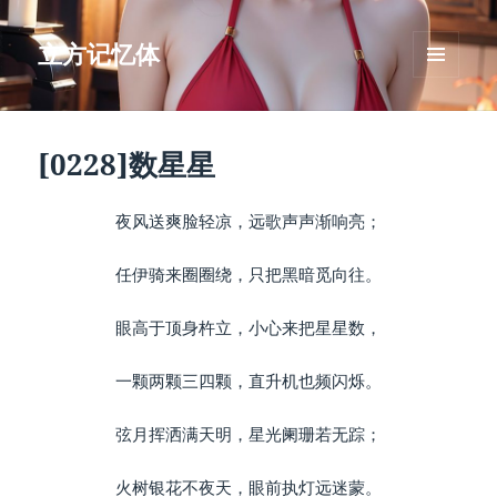
立方记忆体
菜单和
挂件
[0228]数星星
夜风送爽脸轻凉，远歌声声渐响亮；
任伊骑来圈圈绕，只把黑暗觅向往。
眼高于顶身杵立，小心来把星星数，
一颗两颗三四颗，直升机也频闪烁。
弦月挥洒满天明，星光阑珊若无踪；
火树银花不夜天，眼前执灯远迷蒙。