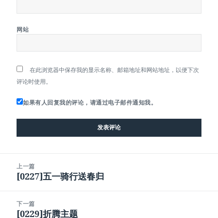
网站
在此浏览器中保存我的显示名称、邮箱地址和网站地址，以便下次
评论时使用。
如果有人回复我的评论，请通过电子邮件通知我。
文
上一篇
章
[0227]五一骑行送春归
上
导
篇
航
文
下一篇
章：
[0229]折腾主题
下