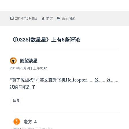
发
作
分
2014年5月8日
老方
杂记闲谈
布
者
类
于
《[0228]数星星》上有6条评论
随望淡思
说
道：
2014年5月9日 上午9:32
“嗨了尻颇忒”即英文直升飞机Helicopter……这……这……
我瞬间凌乱了
回复
老方
说
道：