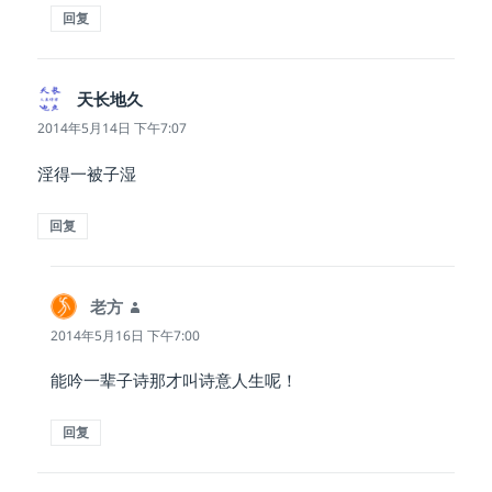
回复
天长地久
说
道：
2014年5月14日 下午7:07
淫得一被子湿
回复
老方
说
道：
2014年5月16日 下午7:00
能吟一辈子诗那才叫诗意人生呢！
回复