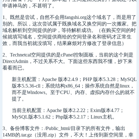
申请神马的，不甚明了。
1、既然是尝试，自然不会用fangshi.org这个域名了，而是用了
别的。所以，这次尝试属于既换域名又换空间的一次搬家。把
域名解析到空间提供的IP，等待解析成功。（在购买空间的时
候就填写域名，空间提供商给的空间登录名和密码才正常生
效，而我当初就没填写，结果麻烦对方修改了登录信息）
2、Technetcal空间提供的是cPanel控制面板，当前的这个则是
DirectAdmin，不过关系不大。下面这些东西我不懂，抄下来
看看而已。
新主机配置：Apache 版本2.4.9；PHP 版本5.3.28；MySQL
版本5.5.36-cll；系统结构x86_64；操作系统自然是linux，
而不是Windows。至于CPU、内存、虚拟内存什么的就不
提了。
当前主机配置：Apache 版本2.2.22；Exim版本4.77；
MySQL版本5.1.62；Php版本5.2.17；Linux主机。
3、备份博客文件：/Public_html/目录下的所有文件，输出
14MB的.tar.gz（没用.zip）文件，不大！上传到新空间里，幸