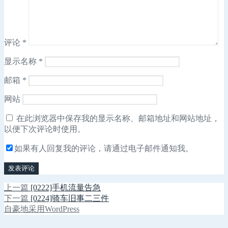
评论
*
显示名称
*
邮箱
*
网站
在此浏览器中保存我的显示名称、邮箱地址和网站地址，
以便下次评论时使用。
如果有人回复我的评论，请通过电子邮件通知我。
上
上一篇
[0222]手机流量告急
文
篇
下
下一篇
[0224]骑车旧事二三件
章
文
篇
自豪地采用WordPress
章：
文
导