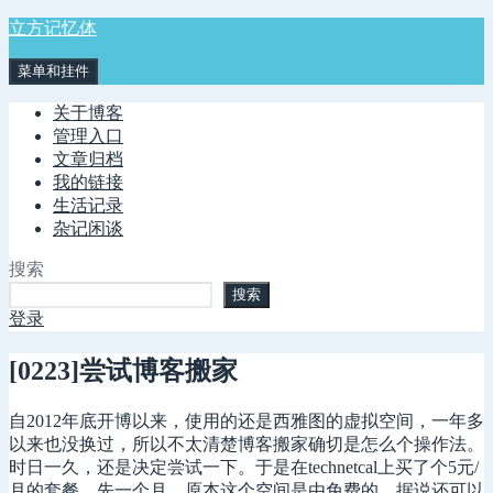
跳
立方记忆体
至
菜单和挂件
内
容
关于博客
管理入口
文章归档
我的链接
生活记录
杂记闲谈
搜索
搜索
登录
[0223]尝试博客搬家
自2012年底开博以来，使用的还是西雅图的虚拟空间，一年多
以来也没换过，所以不太清楚博客搬家确切是怎么个操作法。
时日一久，还是决定尝试一下。于是在technetcal上买了个5元/
月的套餐，先一个月。原本这个空间是由免费的，据说还可以