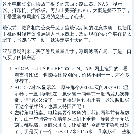
这个电脑桌桌面摆放了很多的东西：路由器、NAS、显示
器、打印机、插线板。再加上要买的UPS，大概是挤不下了，
于是重新布局这个区域的念头上了心头。
放假前，教育相关公众号发了篇放假期间的注意事项，包括用
手机的时候建议投屏到大显示器上，想到现在的那个实在是太
老了，当即心下一动，就决定买个大的了。
双节假期到来，买了卷尺量量尺寸，琢磨琢磨布局，于是一口
气买了四样东西：
APC Back-UPS Pro BR550G-CN。APC网上搜到的，看
着支持NAS，也懒得比较别的，价格不到一千，差不多
就行了。
AOC 27吋2K显示器。原来那个2007年买的20吋AOC显
示器，一直用到现在，虽然曾一两年前一度偶发几次异
常，但很快又没了，于是得过且过地用着。这次照旧买
了这个品牌的，也算支持国产吧！
左转角电脑桌。电脑桌要个转角的，我们两年前有考虑
过，由于空调管子在墙角从上到下垂着，导致桌子无法
两边都贴墙。退而求其次，让桌腿与空调管不碰到就好
了，于是买了一个1.6米×1.2米×0.55米、几案形式、整板