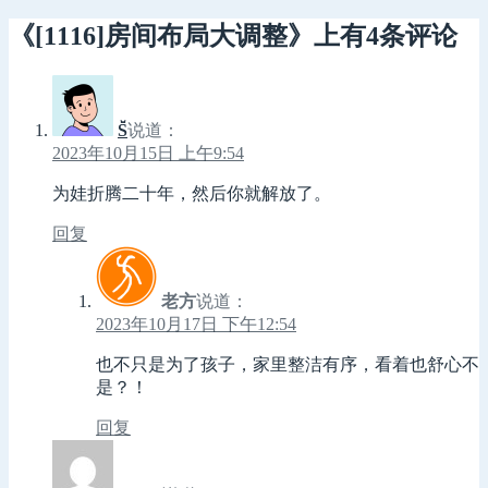
布
者
类
于
《[1116]房间布局大调整》上有4条评论
S̆̈
说道：
2023年10月15日 上午9:54
为娃折腾二十年，然后你就解放了。
回复
老方
说道：
2023年10月17日 下午12:54
也不只是为了孩子，家里整洁有序，看着也舒心不
是？！
回复