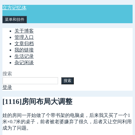
跳
立方记忆体
至
菜单和挂件
内
容
关于博客
管理入口
文章归档
我的链接
生活记录
杂记闲谈
搜索
搜索
登录
[1116]房间布局大调整
娃的房间一开始做了个带书架的电脑桌，后来我又买了一个1
米×0.7米的桌子，前者被老婆嫌弃了很久，后者又让空间利用
成为了问题。