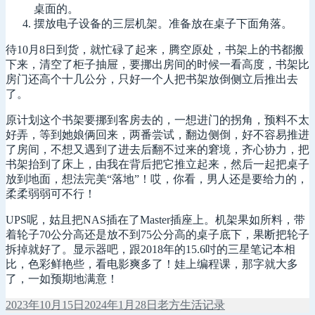
桌面的。
摆放电子设备的三层机架。准备放在桌子下面角落。
待10月8日到货，就忙碌了起来，腾空原处，书架上的书都搬
下来，清空了柜子抽屉，要挪出房间的时候一看高度，书架比
房门还高个十几公分，只好一个人把书架放倒侧立后推出去
了。
原计划这个书架要挪到客房去的，一想进门的拐角，预料不太
好弄，等到她娘俩回来，两番尝试，翻边侧倒，好不容易推进
了房间，不想又遇到了进去后翻不过来的窘境，齐心协力，把
书架抬到了床上，由我在背后把它推立起来，然后一起把桌子
放到地面，想法完美“落地”！哎，你看，男人还是要给力的，
柔柔弱弱可不行！
UPS呢，姑且把NAS插在了Master插座上。机架果如所料，带
着轮子70公分高还是放不到75公分高的桌子底下，果断把轮子
拆掉就好了。显示器吧，跟2018年的15.6吋的三星笔记本相
比，色彩鲜艳些，看电影爽多了！娃上编程课，那字就大多
了，一如预期地满意！
发
作
分
2023年10月15日
2024年1月28日
老方
生活记录