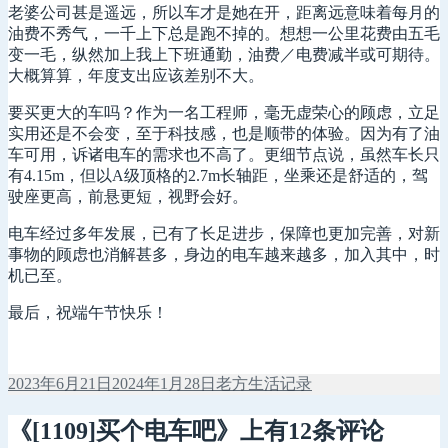
老婆公司甚是遥远，所以车才是她在开，距离远意味着每月的
油费不秀气，一千上下总是跑不掉的。想想一公里花费由五毛
变一毛，纵然加上我上下班通勤，油费／电费减半或可期待。
大概算算，年度支出应该差别不大。
要买更大的车吗？作为一名工程师，毫无虚荣心的顾虑，立足
实用还是不会变，至于科技感，也是顺带的体验。因为有了油
车可用，诉诸电车的需求也不高了。更细节点说，虽然车长只
有4.15m，但以A级顶格的2.7m长轴距，坐乘还是舒适的，驾
驶座更高，前悬更短，视野会好。
电车经过多年发展，已有了长足进步，保障也更加完善，对新
事物的顾虑也消解甚多，身边的电车越来越多，加入其中，时
机已至。
最后，祝端午节快乐！
发
作
分
2023年6月21日
2024年1月28日
老方
生活记录
布
者
类
于
《[1109]买个电车吧》上有12条评论