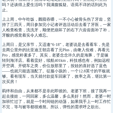
吗？还谈得上爱生活吗？我满腹狐疑。语焉不详的话到此为
止。
上上周，中午吃饭，囫囵吞嚼，一不小心被骨头伤了牙齿，坚
持了三四天，周日参加完小记者评选活动后去看了牙医，一家
人检查检查，洗洗牙，顺便把崩坏了的右下六齿齿面补了补，
牙酸的感觉着实令人难忘。
上周日，是父亲节，又适逢“6·18”，老婆说是去看看车，先是
去两公里外的比亚迪王朝店看了元Plus，由奢入俭难，再看元
Pro，感觉朴素多了。其实，老婆念念许久的是海豚，于是辗
转到海洋店。看着蛮好，续航401km，科技感也有，例如远程
开空调、开锁车之类，价位放那里了，按娃的喜好选了蓝色
——也就只能选顶配了。征服小孩的，一个12.8英寸的平板就
够。看有现车，当天就付款提车回家了，效率之高，堪比第一
次买房！
羁绊和自由，从来都不是非此即彼的。老婆下班，接了我再一
起去接娃，一同回家，多么温馨，多么美好！然而，老婆一时
加班忙过了，就是一个时间链的动荡，如果我手上一时工作忙
不完，等与被等都很难熬。所以，弹性的需求呼之欲出。