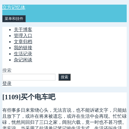
跳
立方记忆体
至
菜单和挂件
内
容
关于博客
管理入口
文章归档
我的链接
生活记录
杂记闲谈
搜索
搜索
登录
[1109]买个电车吧
有些事多日来萦绕心头，无法言说，也不能诉诸文字，只能姑
且放下了，或许在将来被遗忘，或许在生活中会再现。忙忙碌
碌，恍然间回归了三口之家，阔别六载，竟一时也不甚习惯。
老实说，当采用了拉清单记笔记的生活方式，生活还叫生活