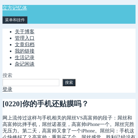
跳
立方记忆体
至
菜单和挂件
内
容
关于博客
管理入口
文章归档
我的链接
生活记录
杂记闲谈
搜索
搜索
登录
[0220]你的手机还贴膜吗？
网上流传过这样与手机相关的屌丝VS高富帅的段子：屌丝和
高富帅比摔手机，屌丝诺基亚，高富帅iPhone一个。屌丝完胜
无压力。第二天，高富帅又拿了一个iPhone。屌丝问：手机这
么快修好了？高富帅：重新买了个。屌丝感觉，胜利已经没有