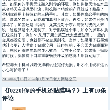
然。如果你的手机无法融入到你的环境，例如你整天泡在水里
或者整天在淤泥里打滚，那么那个精致的产品就成了藏品了，
否则你得用卡特彼勒的三防手机。其次，如果你贪恋手机的触
感、屏幕的显示，贴膜和加套都不适合。再次，如果你只是怕
摔坏了，加套还是可以的，尤其是对于东西随便乱扔的人来
说，这也算是个人定制了。对于贴膜这个事，如今的屏幕材质
已经很好了，例如N5采用了
康宁第三代大猩猩玻璃
，一般的
金属都没它硬，也就是不被金属刮花。当然，如果用了石墨烯
估计会更让人满意！贴膜没用，该碰坏的，不会因为贴膜而避
免，贴膜还影响屏幕的显示效果，实在不必要。如果撕下贴膜
的时候，就像摘下口罩重获畅快呼吸的感觉！那就别贴了。
希望哪天手机可以随便摔着玩还完好无损，那才不用现在这么
小心呵护着了！
发
作
分
2014年4月18日
2024年1月28日
老方
网络空间
布
者
类
于
《[0220]你的手机还贴膜吗？》上有10条
评论