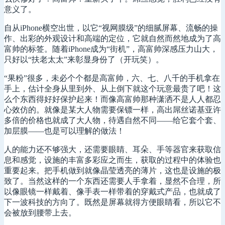
意义了。
自从iPhone横空出世，以它“视网膜级”的细腻屏幕、流畅的操
作、出彩的外观设计和高端的定位，它就自然而然地成为了高
富帅的标签。随着iPhone成为“街机”，高富帅深感压力山大，
只好以“扶老太太”来彰显身份了（开玩笑）。
“果粉”很多，未必个个都是高富帅，六、七、八千的手机拿在
手上，估计全身从里到外、从上倒下就这个玩意最贵了吧！这
么个东西得好好保护起来！而像高富帅那种潇洒不是人人都忍
心效仿的。就像是某大人物需要保镖一样，高出屌丝诺基亚许
多倍的价格也就成了大人物，待遇自然不同——给它套个套、
加层膜——也是可以理解的做法！
人的能力还不够强大，还需要眼睛、耳朵、手等器官来获取信
息和感觉，设施的丰富多彩应之而生，获取的过程中的体验也
重要起来。把手机做到就像晶莹透亮的薄片，这也是设施的极
致了。当然这样的一个东西还需要人手拿着，显然不合理，所
以像眼镜一样戴着、像手表一样带着的穿戴式产品，也就成了
下一波科技的方向了。既然是屏幕就得方便眼睛看，所以它不
会被放到腰带上去。