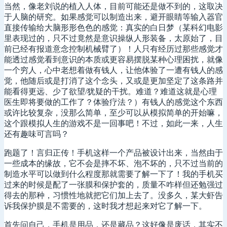
当然，像老刘说的植入人体，目前可能还是做不到的，这取决
于人脑的研究。如果感觉可以制造出来，避开眼睛等输入器官
直接传输给大脑形形色色的感觉：真实的白日梦（某科幻电影
里表现过的，只不过竟然是意识操纵人形装备，太原始了，目
前已经有报道意念控制机械臂了）！人只有经历过那些感觉才
能透过感觉看到意识的本质或更容易摆脱某种心理困扰，就像
一个穷人，心中老想着做有钱人，让他体验了一遭有钱人的感
觉，他随后或是打消了这个念头，又或是更加坚定了这条路并
能看得更远、少了欲望/犹疑的干扰。难道？难道这就是心理
医生即将要做的工作了？体验疗法？）有钱人的感觉这个东西
或许比较复杂，没那么简单，至少可以从模拟简单的开始嘛，
这个跟模拟人生的游戏不是一回事吧！不过，如此一来，人生
还有趣味可言吗？
跑题了！言归正传！手机这样一个产品被设计出来，当然由于
一些成本的缘故，它不会是摔不坏、泡不坏的，只不过当前的
制造水平可以做到什么程度那就需要了解一下了！我的手机买
过来的时候是配了一张膜和保护套的，质量不咋样但还勉强过
得去的那种，习惯性地就把它们加上去了。没多久，某大虾告
诉我保护膜是不需要的，这时我才想起来对它了解一下。
首先问自己，手机是用品，还是藏品？这好像是废话，其实不