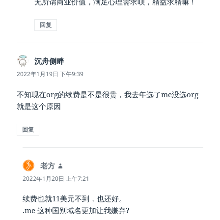
无所谓商业价值，满足心理需求呗，精益求精嘛！
回复
沉舟侧畔
说
道：
2022年1月19日 下午9:39
不知现在org的续费是不是很贵，我去年选了me没选org
就是这个原因
回复
老方
说
道：
2022年1月20日 上午7:21
续费也就11美元不到，也还好。
.me 这种国别域名更加让我嫌弃?