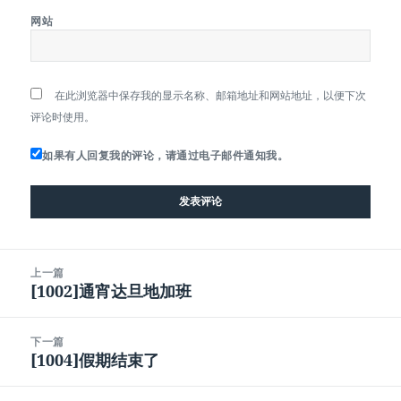
网站
在此浏览器中保存我的显示名称、邮箱地址和网站地址，以便下次
评论时使用。
如果有人回复我的评论，请通过电子邮件通知我。
文
上一篇
章
[1002]通宵达旦地加班
上
导
篇
航
文
下一篇
章：
[1004]假期结束了
下
篇