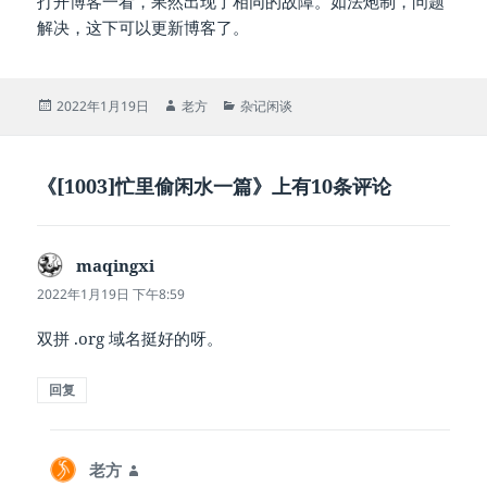
打开博客一看，果然出现了相同的故障。如法炮制，问题
解决，这下可以更新博客了。
发
作
分
2022年1月19日
老方
杂记闲谈
布
者
类
于
《[1003]忙里偷闲水一篇》上有10条评论
maqingxi
说
道：
2022年1月19日 下午8:59
双拼 .org 域名挺好的呀。
回复
老方
说