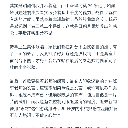
其实舞蹈如何我并不着意，由于坐得约莫 20 米远，如何
辨识娃娃的小脸着实考验着我上千度的视力。然而，就在
入场的时候，虽然身着非洲草裙，虽然脸着舞台妆，我还
是感觉到了右三第二个是娃，这就是日积月累培养出的感
觉，事后证实果然不错。
待毕业生集体歌唱，家长们都在舞台下面找各自的娃，有
了上面的教训，反复找了好几遍还是没找到，于是离座上
前到台下侧，才好不容易在站在最后的秦老师前面看到了
娃的小半张脸。
最后一首歌穿插着老师的感言，最令人印象深刻的是娃班
李老师的发言，应该不能简单说是发言，或许可以称作哭
诉，她泣不成声台下也响起鼓励的掌声，随后自然是一片
片的拭泪，而我也勉强控制到眼眶湿润的程度。近来新闻
爱用“破防”这个游戏用语，20 来岁的小姑娘感性流露如何
不惹人热泪，不破人心防？