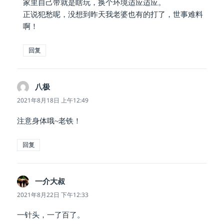
家里自己带就是瞎玩，换个环境适应适应。
正说犯愁呢，没想到昨天我老婆也有的打了，世事难料
啊！
回复
八极
说
道：
2021年8月18日 上午12:49
注意身体哦~老铁！
回复
一介大叔
说
道：
2021年8月22日 下午12:33
一针头，一了百了。