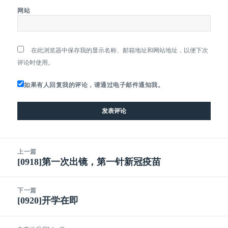
网站
在此浏览器中保存我的显示名称、邮箱地址和网站地址，以便下次
评论时使用。
如果有人回复我的评论，请通过电子邮件通知我。
文
上一篇
章
[0918]第一次出镜，第一针新冠疫苗
上
导
篇
航
文
下一篇
章：
[0920]开学在即
下
篇
文