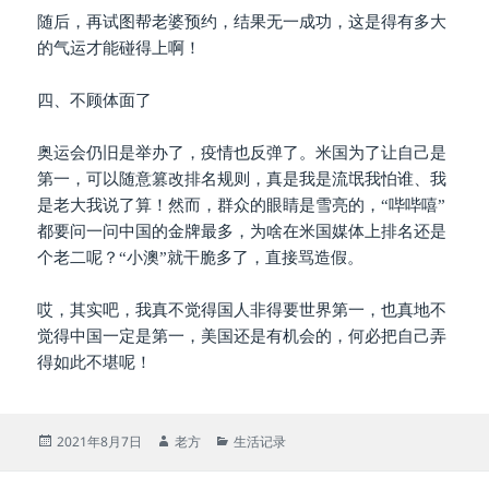
随后，再试图帮老婆预约，结果无一成功，这是得有多大
的气运才能碰得上啊！
四、不顾体面了
奥运会仍旧是举办了，疫情也反弹了。米国为了让自己是
第一，可以随意篡改排名规则，真是我是流氓我怕谁、我
是老大我说了算！然而，群众的眼睛是雪亮的，“哔哔嘻”
都要问一问中国的金牌最多，为啥在米国媒体上排名还是
个老二呢？“小澳”就干脆多了，直接骂造假。
哎，其实吧，我真不觉得国人非得要世界第一，也真地不
觉得中国一定是第一，美国还是有机会的，何必把自己弄
得如此不堪呢！
发
作
分
2021年8月7日
老方
生活记录
布
者
类
于