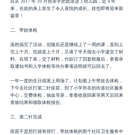
自从 2017 年 10 月份亲手把娃送进了幼儿园，近 4 年
来，在娃的身上发生了令人喜悦的成长。娃也即将迎来新
篇章！
二、带娃体检
虽然搞完了活动，但随后还是继续上了一周的课，直到上
完上个月。也就是上个月，又请了半天假去小学递交了材
料。在填了表，交了材料，付款订了四套校服后，拿着录
取通知书和入学体检等待办事项说明就可以回去了。
一年一度的生日假派上用场了。计划着上午带娃去体检，
下午去社区打第二针疫苗。到了小学所在的街道社区服务
中心，交费体检，抽血等尿，拿着收据回家等两天后回来
查验结果和领取体检报告。
三、第二针完成
疫苗不是想打就有得打，带娃体检的那个社区卫生服务中