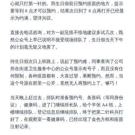
心就只打第一针的。而生日假前日预约疫苗的地方，提示
要等到 8 点才可以预约，结果次日到了 8 点再打开已经显
示为约满，望洋兴叹。
直接去电话咨询，对方一副见怪不怪地建议多试几次，既
然公众号上早已说明不接受现场排队了，生日假当天下午
的计划毫无疑义地黄了。
待生日假次日上班路上，说起了预约难，同事查询了公司
所在街道卫生服务中心的公众号显示有号子，而且没有任
何限制，各种疫苗都有，大喜过望，果断预约。然而，当
这个号源在群里一公开，竟然无人再预约上了。够巧！
当天晚上赶过去，排队时准备预约号、条形码（等同身份
证）、健康码，进了门继续排长队，给个半张 A4 纸，上
楼继续排队，登记信息后继续排队，终于把第二针科兴打
好了，在观察室一看健康码，已经出现了金色方框和疫苗
注射记录。