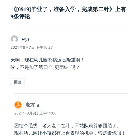
《[0919]毕业了，准备入学，完成第二针》上有
9条评论
wys
说
道：
2021年8月7日 下午10:27
天啊，现在幼儿园都搞这么隆重啊！
唉，不是加了第四个”更团结“吗？
回复
老方
说
道：
2021年8月9日 上午11:00
团结个毛线，老大老二在斗，不站队就算够团结了。
现在幼儿园让小孩都有上台表现的机会，锻炼锻炼呗！