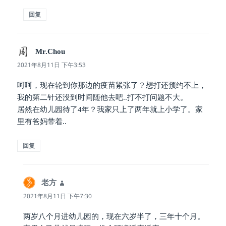
回复
Mr.Chou
说
道：
2021年8月11日 下午3:53
呵呵，现在轮到你那边的疫苗紧张了？想打还预约不上，
我的第二针还没到时间随他去吧..打不打问题不大。
居然在幼儿园待了4年？我家只上了两年就上小学了。家
里有爸妈带着..
回复
老方
说
道：
2021年8月11日 下午7:30
两岁八个月进幼儿园的，现在六岁半了，三年十个月。