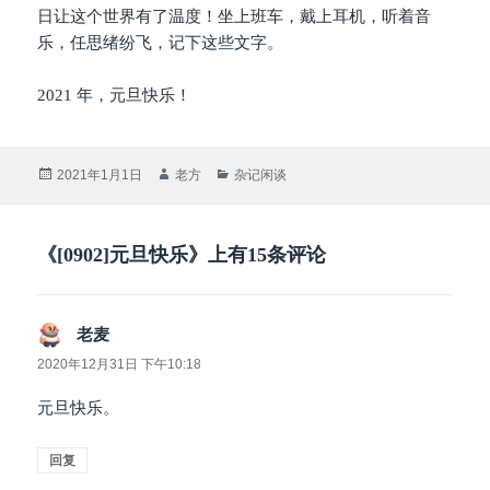
日让这个世界有了温度！坐上班车，戴上耳机，听着音
乐，任思绪纷飞，记下这些文字。
2021 年，元旦快乐！
发
作
分
2021年1月1日
老方
杂记闲谈
布
者
类
于
《[0902]元旦快乐》上有15条评论
老麦
说
道：
2020年12月31日 下午10:18
元旦快乐。
回复