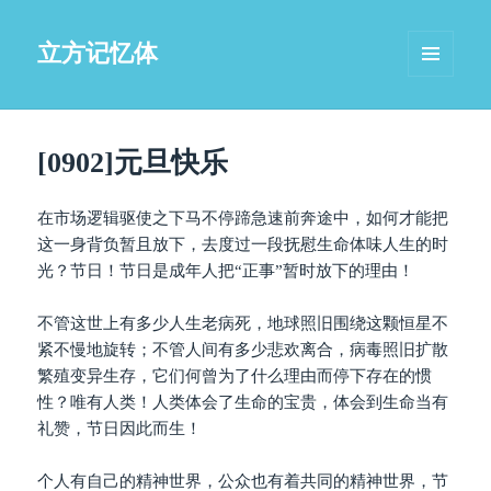
立方记忆体
菜单和
挂件
[0902]元旦快乐
在市场逻辑驱使之下马不停蹄急速前奔途中，如何才能把
这一身背负暂且放下，去度过一段抚慰生命体味人生的时
光？节日！节日是成年人把“正事”暂时放下的理由！
不管这世上有多少人生老病死，地球照旧围绕这颗恒星不
紧不慢地旋转；不管人间有多少悲欢离合，病毒照旧扩散
繁殖变异生存，它们何曾为了什么理由而停下存在的惯
性？唯有人类！人类体会了生命的宝贵，体会到生命当有
礼赞，节日因此而生！
个人有自己的精神世界，公众也有着共同的精神世界，节