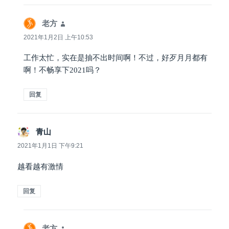
老方
说
道：
2021年1月2日 上午10:53
工作太忙，实在是抽不出时间啊！不过，好歹月月都有
啊！不畅享下2021吗？
回复
青山
说
道：
2021年1月1日 下午9:21
越看越有激情
回复
老方
说