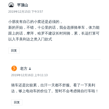
说
平顶山
道：
2019年12月15日 下午3:57
小朋友有自己的小窝还是必须的，
新的开始，不错，十公里的话，我会选择骑单车，体力能
跟上的话，摩拜，哈罗不建议长时间骑，累，长远打算可
以入手美利达之类入门款式
回复
说
老方
道：
2019年12月16日 上午11:13
骑车还是比较累，出汗一天都不舒服。看了一下美利
达，够上电动车的价位了。暂时不会考虑骑自行车啦！
回复