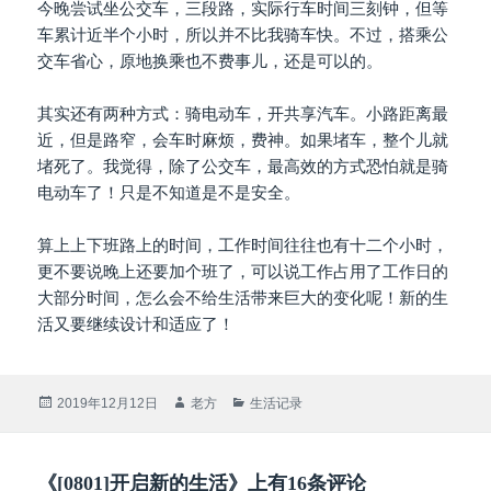
今晚尝试坐公交车，三段路，实际行车时间三刻钟，但等
车累计近半个小时，所以并不比我骑车快。不过，搭乘公
交车省心，原地换乘也不费事儿，还是可以的。
其实还有两种方式：骑电动车，开共享汽车。小路距离最
近，但是路窄，会车时麻烦，费神。如果堵车，整个儿就
堵死了。我觉得，除了公交车，最高效的方式恐怕就是骑
电动车了！只是不知道是不是安全。
算上上下班路上的时间，工作时间往往也有十二个小时，
更不要说晚上还要加个班了，可以说工作占用了工作日的
大部分时间，怎么会不给生活带来巨大的变化呢！新的生
活又要继续设计和适应了！
发
作
分
2019年12月12日
老方
生活记录
布
者
类
于
《[0801]开启新的生活》上有16条评论