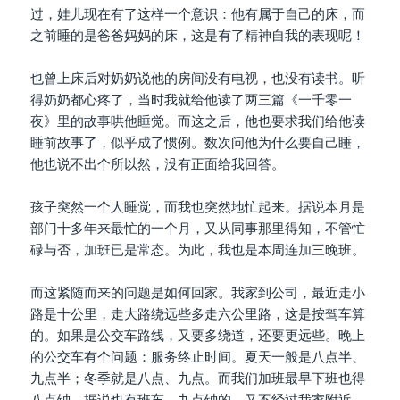
过，娃儿现在有了这样一个意识：他有属于自己的床，而
之前睡的是爸爸妈妈的床，这是有了精神自我的表现呢！
也曾上床后对奶奶说他的房间没有电视，也没有读书。听
得奶奶都心疼了，当时我就给他读了两三篇《一千零一
夜》里的故事哄他睡觉。而这之后，他也要求我们给他读
睡前故事了，似乎成了惯例。数次问他为什么要自己睡，
他也说不出个所以然，没有正面给我回答。
孩子突然一个人睡觉，而我也突然地忙起来。据说本月是
部门十多年来最忙的一个月，又从同事那里得知，不管忙
碌与否，加班已是常态。为此，我也是本周连加三晚班。
而这紧随而来的问题是如何回家。我家到公司，最近走小
路是十公里，走大路绕远些多走六公里路，这是按驾车算
的。如果是公交车路线，又要多绕道，还要更远些。晚上
的公交车有个问题：服务终止时间。夏天一般是八点半、
九点半；冬季就是八点、九点。而我们加班最早下班也得
八点钟。据说也有班车，九点钟的，又不经过我家附近，