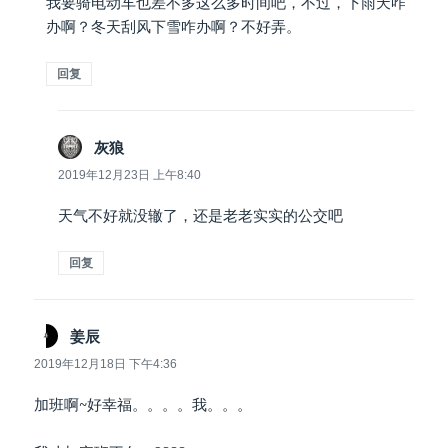
我要骑电动车也差不多这么多时间吧，不过，下雨天咋
办啊？冬天刮风下雪咋办啊？不好弄。
回复
说
灰狼
道：
2019年12月23日 上午8:40
天气不好就没辙了，还是老老实实的公交吧
回复
说
姜辰
道：
2019年12月18日 下午4:36
加班啊~好幸福。。。。我。。。