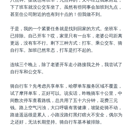
下了班车就没公交车坐了。虽然有些同事会加班到九点，
甚至住公司附近的也有到十点的！但我做不到。
于是，我的一个紧要任务就是找到回家的方式。坐班车，
已排除。自己开车？哎，家里只有一台车，老婆公司距离
更远，没有车不行。剩下三种方式：打车、乘公交车、骑
自行车。加班已然常态，打车是打不起的。
连续三个晚上，除了老婆开车走小路接我之外，我尝试了
自行车和公交车。
骑自行车？先考虑共享单车，哈啰单车服务区域不覆盖，
试了摩拜单车，正好可以。说实话，昨晚骑车十公里，中
间数次停车查看路线，总共用了五十六分钟，花费三元
钱。路上空气污浊，大口呼吸有害健康，坡陡处骑不动，
路途遥远很是累人，小路没路灯黑灯瞎火不安全，偶尔为
之还好，无法长期坚持。骑自行车基本被排除。