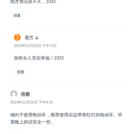
我才加完班不久，2333
回复
说
老方
道：
2019年12月20日 下午7:52
加班令人充实幸福！2333
回复
说
往前
道：
2019年12月20日 下午8:34
倾向于使用电动车，推荐使用后边带有红灯的电动车。毕
竟晚上的话安全一些。