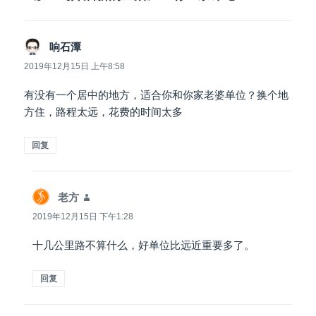
说
响石潭
道：
2019年12月15日 上午8:58
有没有一个居中的地方，适合你和你家老婆单位？换个地
方住，路程太远，花费的时间太多
回复
说
老方
道：
2019年12月15日 下午1:28
十几公里路不算什么，好单位比远近重要多了。
回复