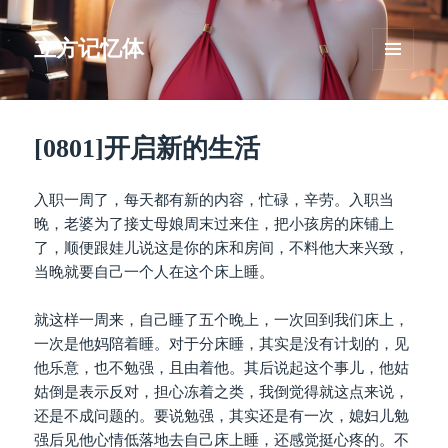
立方记忆体
菜单和
挂件
[0801]开启新的生活
入职一周了，每天都有新的内容，忙碌，辛劳。入职当
晚，老婆为了接丈母娘周末过来住，把小孩房的床铺上
了，顺便跟娃儿说这是你的床和房间，不料他大来兴致，
当晚就要自己一个人在这个床上睡。
就这样一周来，自己睡了五个晚上，一次回到我们床上，
一次是他妈陪着睡。对于分床睡，其实是没有计划的，见
他乐意，也不勉强，且由着他。其后说起这个事儿，他姑
姑倒是表示反对，担心冻着之类，我倒觉得就这点来说，
还是不成问题的。要说勉强，其实还是有一次，媳妇儿勉
强后见他心情低落地去自己床上睡，还感觉挺心疼的。不