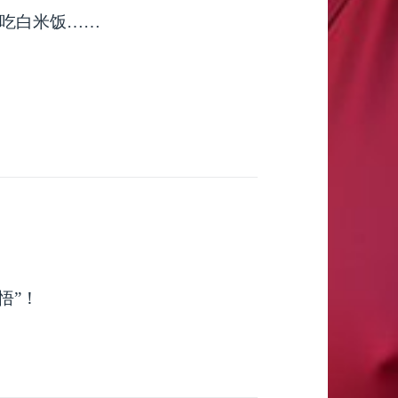
吃白米饭……
悟”！