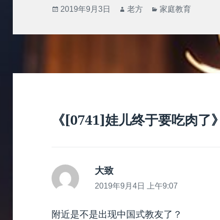
发
作
分
2019年9月3日
老方
家庭教育
布
者
类
于
《[0741]娃儿终于要吃肉了
大致
说
道：
2019年9月4日 上午9:07
附近是不是出现中国式教友了？