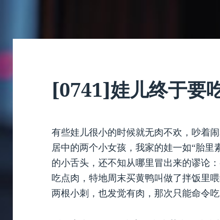
[0741]娃儿终于要
有些娃儿很小的时候就无肉不欢，吵着闹
居中的两个小女孩，我家的娃一如“胎里
的小舌头，还不知从哪里冒出来的谬论：
吃点肉，特地周末买黄鸭叫做了拌饭里喂
两根小刺，也发觉有肉，那次只能命令吃