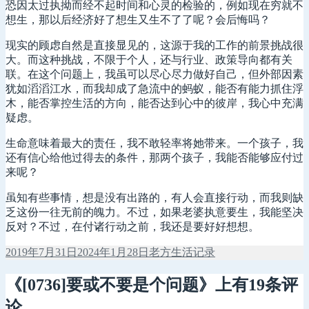
恐因太过执拗而经不起时间和心灵的检验的，例如现在穷就不
想生，那以后经济好了想生又生不了了呢？会后悔吗？
现实的顾虑自然是直接显见的，这源于我的工作的前景挑战很
大。而这种挑战，不限于个人，还与行业、政策导向都有关
联。在这个问题上，我虽可以尽心尽力做好自己，但外部因素
犹如滔滔江水，而我却成了急流中的蚂蚁，能否有能力抓住浮
木，能否掌控生活的方向，能否达到心中的彼岸，我心中充满
疑虑。
生命意味着最大的责任，我不敢轻率将她带来。一个孩子，我
还有信心给他过得去的条件，那两个孩子，我能否能够应付过
来呢？
虽知有些事情，想是没有出路的，有人会直接行动，而我则缺
乏这份一往无前的魄力。不过，如果老婆执意要生，我能坚决
反对？不过，在付诸行动之前，我还是要好好想想。
发
作
分
2019年7月31日
2024年1月28日
老方
生活记录
布
者
类
于
《[0736]要或不要是个问题》上有19条评
论