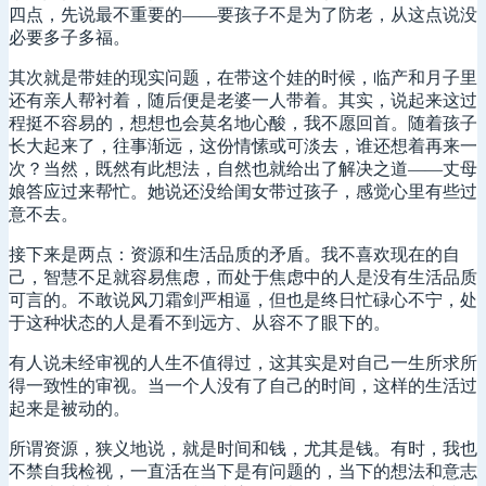
四点，先说最不重要的——要孩子不是为了防老，从这点说没
必要多子多福。
其次就是带娃的现实问题，在带这个娃的时候，临产和月子里
还有亲人帮衬着，随后便是老婆一人带着。其实，说起来这过
程挺不容易的，想想也会莫名地心酸，我不愿回首。随着孩子
长大起来了，往事渐远，这份情愫或可淡去，谁还想着再来一
次？当然，既然有此想法，自然也就给出了解决之道——丈母
娘答应过来帮忙。她说还没给闺女带过孩子，感觉心里有些过
意不去。
接下来是两点：资源和生活品质的矛盾。我不喜欢现在的自
己，智慧不足就容易焦虑，而处于焦虑中的人是没有生活品质
可言的。不敢说风刀霜剑严相逼，但也是终日忙碌心不宁，处
于这种状态的人是看不到远方、从容不了眼下的。
有人说未经审视的人生不值得过，这其实是对自己一生所求所
得一致性的审视。当一个人没有了自己的时间，这样的生活过
起来是被动的。
所谓资源，狭义地说，就是时间和钱，尤其是钱。有时，我也
不禁自我检视，一直活在当下是有问题的，当下的想法和意志