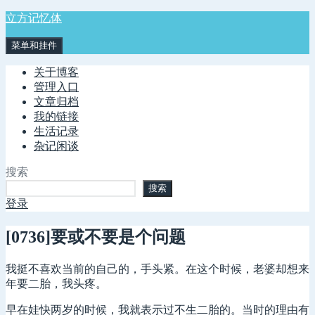
跳
立方记忆体
至
菜单和挂件
内
容
关于博客
管理入口
文章归档
我的链接
生活记录
杂记闲谈
搜索
搜索
登录
[0736]要或不要是个问题
我挺不喜欢当前的自己的，手头紧。在这个时候，老婆却想来
年要二胎，我头疼。
早在娃快两岁的时候，我就表示过不生二胎的。当时的理由有