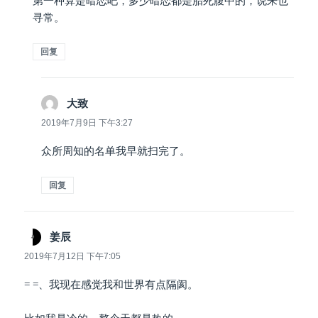
第一种算是暗恋吧，多少暗恋都是胎死腹中的，说来也
寻常。
回复
大致
说
道：
2019年7月9日 下午3:27
众所周知的名单我早就扫完了。
回复
姜辰
说
道：
2019年7月12日 下午7:05
= =、我现在感觉我和世界有点隔阂。