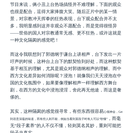
节目来说，俩小丑上台热场搞怪并不难理解，下面的观众
也很是配合，逗得大家捧腹大笑。随后正片中的某一情
景，对宗教冲天挥拳的狂热表现，台下观众配合并不太
多，我明显感到这并非观众不愿配合，而是觉得很怪异
——世俗的国人对宗教通常无感、更不狂热，或许这就是
一种文化隔阂的感觉吧！
而这令我联想到了郭德纲于谦台上讲相声，台下发出一片
吁声的时候，这种台上台下的默契恰到好处，而这种默契
基于相互的理解，尤其是观众对郭德纲相声的理解。而中
西方文化差异如何消除呢？浸泡！就像我们天天浸泡在中
国的文化氛围中，如果要像理解相声一样理解西方舞台
剧，在西方的文化中浸泡浸淫，舍此再无他途，而这是奢
侈的。
其实，这种隔阂的感觉很寻常，有些东西很容易
心领神会
，Get
，而毫
到语意深蕴的味道，而有些人则不能，例如当看到某段子时有人可以“秒懂”
无“段子素养”的人不仅不懂，轻则莫名其妙，重则可能把
段子当真实。