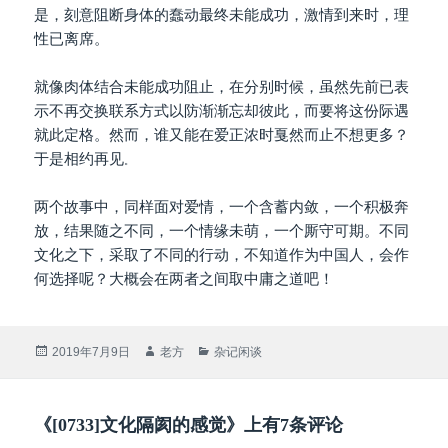
是，刻意阻断身体的蠢动最终未能成功，激情到来时，理
性已离席。
就像肉体结合未能成功阻止，在分别时候，虽然先前已表
示不再交换联系方式以防渐渐忘却彼此，而要将这份际遇
就此定格。然而，谁又能在爱正浓时戛然而止不想更多？
于是相约再见
。
两个故事中，同样面对爱情，一个含蓄内敛，一个积极奔
放，结果随之不同，一个情缘未萌，一个厮守可期。不同
文化之下，采取了不同的行动，不知道作为中国人，会作
何选择呢？大概会在两者之间取中庸之道吧！
发
作
分
2019年7月9日
老方
杂记闲谈
布
者
类
于
《[0733]文化隔阂的感觉》上有7条评论