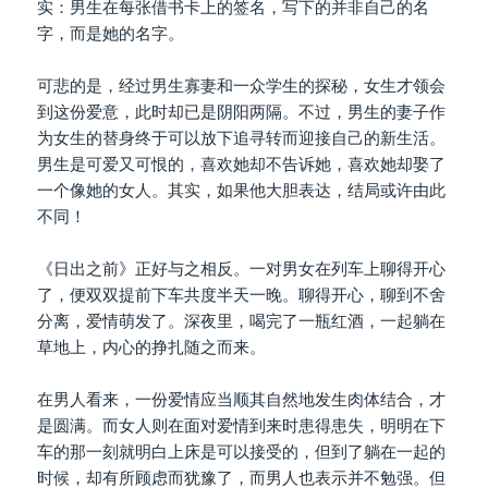
实：男生在每张借书卡上的签名，写下的并非自己的名
字，而是她的名字。
可悲的是，经过男生寡妻和一众学生的探秘，女生才领会
到这份爱意，此时却已是阴阳两隔。不过，男生的妻子作
为女生的替身终于可以放下追寻转而迎接自己的新生活。
男生是可爱又可恨的，喜欢她却不告诉她，喜欢她却娶了
一个像她的女人。其实，如果他大胆表达，结局或许由此
不同！
《日出之前》正好与之相反。一对男女在列车上聊得开心
了，便双双提前下车共度半天一晚。聊得开心，聊到不舍
分离，爱情萌发了。深夜里，喝完了一瓶红酒，一起躺在
草地上，内心的挣扎随之而来。
在男人看来，一份爱情应当顺其自然地发生肉体结合，才
是圆满。而女人则在面对爱情到来时患得患失，明明在下
车的那一刻就明白上床是可以接受的，但到了躺在一起的
时候，却有所顾虑而犹豫了，而男人也表示并不勉强。但