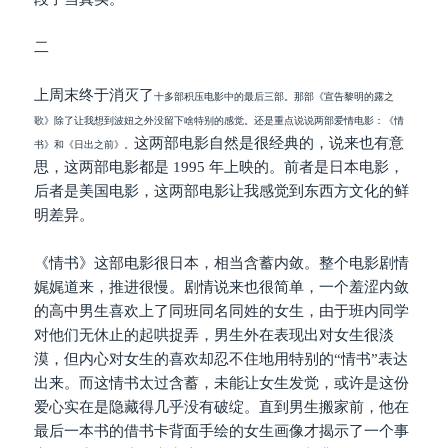
二
上周末终于消灭了
十多部
积压电影中的最后三部。那部《宣告黎明的露之
歌》除了让我想到波妞之外没留下啥特别的感觉。还是重点说说两部爱情电影：《情
这两部电影自然是很经典的，说来也有意
书》和《日出之前》。
思，这两部电影都是 1995 年上映的。前者是日本电影，
后者是美国电影，这两部电影让我感觉到东西方文化的鲜
明差异。
《情书》这部电影很日本，相当含蓄内敛。整个电影剧情
娓娓道来，推进很慢。剧情说来也很简单，一个羞涩内敛
的高中男生喜欢上了同班同名同姓的女生，由于班内同学
对他们无休止的起哄捉弄，男生外在表现出对女生很淡
漠，但内心对女生的喜欢却忍不住地用特别的“情书”表达
出来。而这情书太过含蓄，未能让女生发觉，或许是这份
爱心实在是隐藏得几乎没有破绽。直到男生搬家前，他在
最后一本书的借书卡背面手绘的女生画像才揭示了一个事