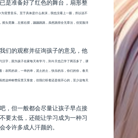
已是准备好了红色的舞台，扇形整
作为背景音乐。至于具体是什么表演，我也没看上一眼，所以说不
，
摇头晃脑，左摇右摆，蹦蹦跳跳，
虽然跳得全无章法，但笑脸洋
我们的观察并征询孩子的意见，他
习汉字，因为孩子在家每天有学习，到今天也已学了两百多了，课
着：农民的农，一串的串，泥土的土，快乐的乐，
你们的你，
春天
虽然这种称赞应景又客套，但我们听着还是很开心的，至少这每天
吧，但一般都会尽量让孩子早点接
不要太低，还能让学习成为一种习
会令许多成人汗颜的。