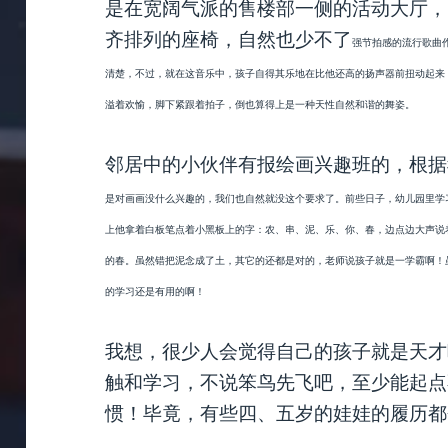
是在宽阔气派的售楼部一侧的活动大厅，
齐排列的座椅，自然也少不了
强
节拍感的流行歌曲
清楚，不过，就在这音乐中，孩子自得其乐地在比他还高的扬声器前扭动起来
溢着欢愉，脚下紧跟着拍子，倒也算得上是一种天性自然和谐的舞姿。
邻居中的小伙伴有报绘画兴趣班的，根据
是
对画画没什么兴趣的，我们也自然就没这个要求了。前些日子，幼儿园里学
上他拿着白板笔点着小黑板上的字：农、串、泥、乐、你、春，边点边大声说
的春。虽然错把泥念成了土，其它的还都是对的，老师说孩子就是一学霸啊！
的学习还是有用的啊！
我想，很少人会觉得自己的孩子就是天才
触和学习，不说笨鸟先飞吧，至少能起点
惯！毕竟，有些四、五岁的娃娃的履历都