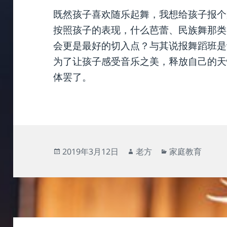
既然孩子喜欢随乐起舞，我想给孩子报个
按照孩子的表现，什么芭蕾、民族舞那类
会更是最好的切入点？与其说报舞蹈班是
为了让孩子感受音乐之美，释放自己的天
体罢了。
发
作
分
2019年3月12日
老方
家庭教育
布
者
类
于